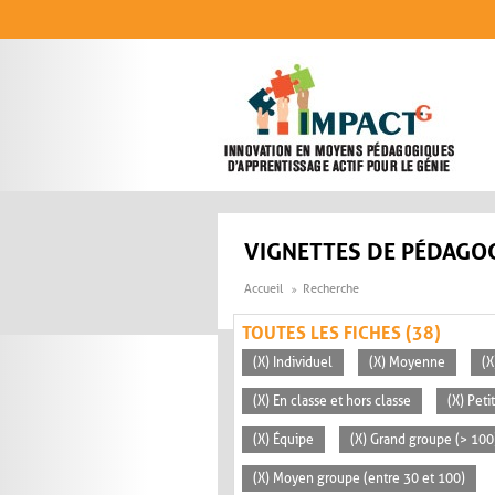
Aller au contenu principal
VIGNETTES DE PÉDAGOG
Accueil
Recherche
TOUTES LES FICHES (38)
(X) Individuel
(X) Moyenne
(X
(X) En classe et hors classe
(X) Peti
(X) Équipe
(X) Grand groupe (> 100
(X) Moyen groupe (entre 30 et 100)