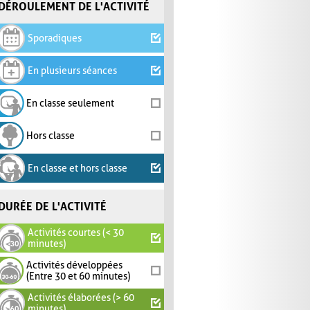
DÉROULEMENT DE L'ACTIVITÉ
Sporadiques
En plusieurs séances
En classe seulement
Hors classe
En classe et hors classe
DURÉE DE L'ACTIVITÉ
Activités courtes (< 30
minutes)
Activités développées
(Entre 30 et 60 minutes)
Activités élaborées (> 60
minutes)