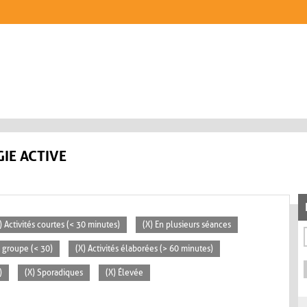
IE ACTIVE
) Activités courtes (< 30 minutes)
(X) En plusieurs séances
t groupe (< 30)
(X) Activités élaborées (> 60 minutes)
)
(X) Sporadiques
(X) Élevée