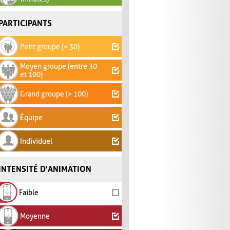
PARTICIPANTS
Petit groupe (< 30)
Moyen groupe (entre 30
et 100)
Grand groupe (> 100)
Équipe
Individuel
INTENSITÉ D'ANIMATION
Faible
Moyenne