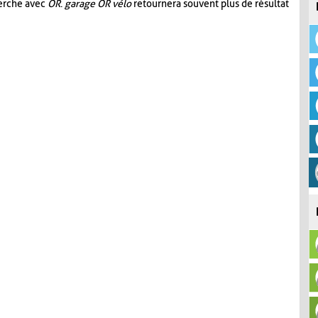
herche avec
OR
.
garage OR vélo
retournera souvent plus de résultat