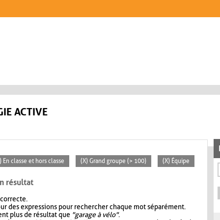
IE ACTIVE
) En classe et hors classe
(X) Grand groupe (> 100)
(X) Équipe
n résultat
 correcte.
our des expressions pour rechercher chaque mot séparément.
nt plus de résultat que
"garage à vélo"
.