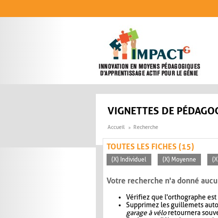
Aller au contenu principal
VIGNETTES DE PÉDAGOG
Accueil
Recherche
TOUTES LES FICHES (15)
(X) Individuel
(X) Moyenne
(X
Votre recherche n'a donné aucu
Vérifiez que l'orthographe est
Supprimez les guillemets aut
garage à vélo
retournera souve