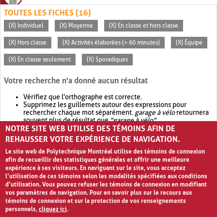
TOUTES LES FICHES (16)
(X) Individuel
(X) Moyenne
(X) En classe et hors classe
(X) Hors classe
(X) Activités élaborées (> 60 minutes)
(X) Équipe
(X) En classe seulement
(X) Sporadiques
Votre recherche n'a donné aucun résultat
Vérifiez que l'orthographe est correcte.
Supprimez les guillemets autour des expressions pour
rechercher chaque mot séparément.
garage à vélo
retournera
souvent plus de résultat que
"garage à vélo"
.
NOTRE SITE WEB UTILISE DES TÉMOINS AFIN DE
Envisagez d'élargir votre recherche avec
OR
.
garage OR vélo
retournera souvent plus de résultat que
garage à vélo
.
REHAUSSER VOTRE EXPÉRIENCE DE NAVIGATION.
Le site web de Polytechnique Montréal utilise des témoins de connexion
afin de recueillir des statistiques générales et offrir une meilleure
expérience à ses visiteurs. En naviguant sur le site, vous acceptez
l’utilisation de ces témoins selon les modalités spécifiées aux conditions
d’utilisation. Vous pouvez refuser les témoins de connexion en modifiant
vos paramètres de navigation. Pour en savoir plus sur le recours aux
témoins de connexion et sur la protection de vos renseignements
personnels,
cliquez ici
.
Avis de confidentialité et conditions d’utilisation