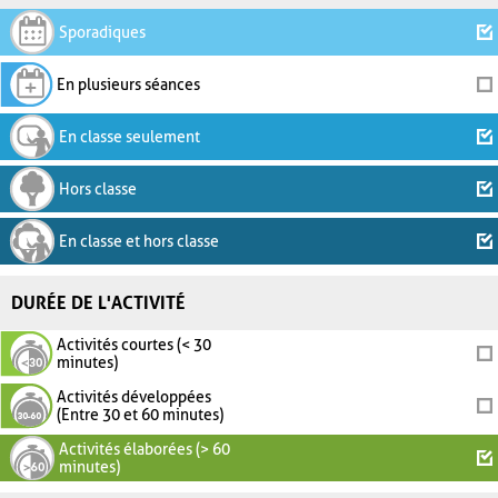
Sporadiques
En plusieurs séances
En classe seulement
Hors classe
En classe et hors classe
DURÉE DE L'ACTIVITÉ
Activités courtes (< 30
minutes)
Activités développées
(Entre 30 et 60 minutes)
Activités élaborées (> 60
minutes)