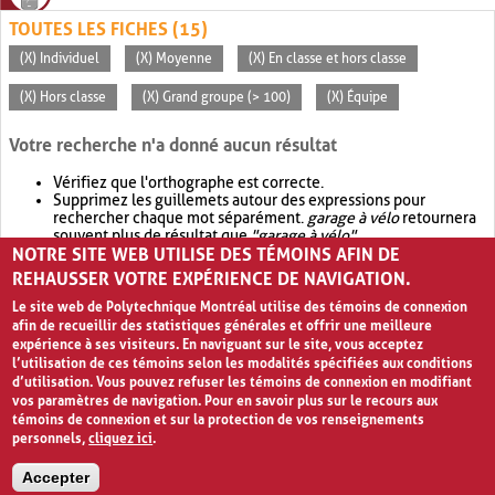
TOUTES LES FICHES (15)
(X) Individuel
(X) Moyenne
(X) En classe et hors classe
(X) Hors classe
(X) Grand groupe (> 100)
(X) Équipe
Votre recherche n'a donné aucun résultat
Vérifiez que l'orthographe est correcte.
Supprimez les guillemets autour des expressions pour
rechercher chaque mot séparément.
garage à vélo
retournera
souvent plus de résultat que
"garage à vélo"
.
NOTRE SITE WEB UTILISE DES TÉMOINS AFIN DE
Envisagez d'élargir votre recherche avec
OR
.
garage OR vélo
retournera souvent plus de résultat que
garage à vélo
.
REHAUSSER VOTRE EXPÉRIENCE DE NAVIGATION.
Le site web de Polytechnique Montréal utilise des témoins de connexion
afin de recueillir des statistiques générales et offrir une meilleure
expérience à ses visiteurs. En naviguant sur le site, vous acceptez
l’utilisation de ces témoins selon les modalités spécifiées aux conditions
d’utilisation. Vous pouvez refuser les témoins de connexion en modifiant
vos paramètres de navigation. Pour en savoir plus sur le recours aux
témoins de connexion et sur la protection de vos renseignements
personnels,
cliquez ici
.
Avis de confidentialité et conditions d’utilisation
Accepter