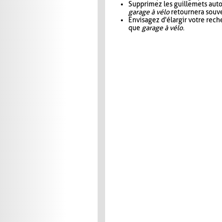
Supprimez les guillemets aut
garage à vélo
retournera souve
Envisagez d'élargir votre rec
que
garage à vélo
.