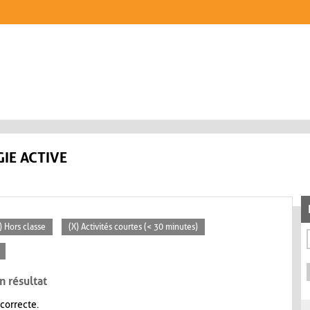
IE ACTIVE
) Hors classe
(X) Activités courtes (< 30 minutes)
n résultat
 correcte.