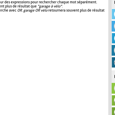
our des expressions pour rechercher chaque mot séparément.
nt plus de résultat que
"garage à vélo"
.
herche avec
OR
.
garage OR vélo
retournera souvent plus de résultat