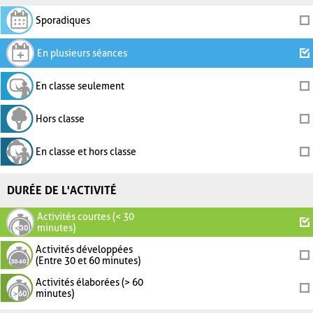
Sporadiques
En plusieurs séances
En classe seulement
Hors classe
En classe et hors classe
DURÉE DE L'ACTIVITÉ
Activités courtes (< 30
minutes)
Activités développées
(Entre 30 et 60 minutes)
Activités élaborées (> 60
minutes)