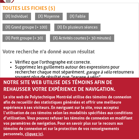
TOUTES LES FICHES (5)
(X) Individuel
(X) Moyenne
(X) Faible
(X) Grand groupe (> 100)
(X) En plusieurs séances
(X) Petit groupe (< 30)
(X) Activités courtes (< 30 minutes)
Votre recherche n'a donné aucun résultat
Vérifiez que l'orthographe est correcte.
Supprimez les guillemets autour des expressions pour
rechercher chaque mot séparément.
garage à vélo
retournera
souvent plus de résultat que
"garage à vélo"
.
NOTRE SITE WEB UTILISE DES TÉMOINS AFIN DE
Envisagez d'élargir votre recherche avec
OR
.
garage OR vélo
retournera souvent plus de résultat que
garage à vélo
.
REHAUSSER VOTRE EXPÉRIENCE DE NAVIGATION.
Le site web de Polytechnique Montréal utilise des témoins de connexion
afin de recueillir des statistiques générales et offrir une meilleure
expérience à ses visiteurs. En naviguant sur le site, vous acceptez
l’utilisation de ces témoins selon les modalités spécifiées aux conditions
d’utilisation. Vous pouvez refuser les témoins de connexion en modifiant
vos paramètres de navigation. Pour en savoir plus sur le recours aux
témoins de connexion et sur la protection de vos renseignements
personnels,
cliquez ici
.
Avis de confidentialité et conditions d’utilisation