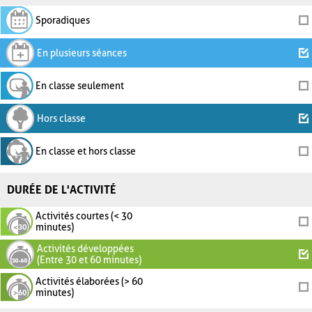
Sporadiques
En plusieurs séances
En classe seulement
Hors classe
En classe et hors classe
DURÉE DE L'ACTIVITÉ
Activités courtes (< 30
minutes)
Activités développées
(Entre 30 et 60 minutes)
Activités élaborées (> 60
minutes)