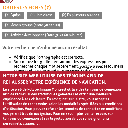
TOUTES LES FICHES (7)
(X) Équipe
(X) Hors classe
(X) En plusieurs séances
(X) Moyen groupe (entre 30 et 100)
(X) Activités développées (Entre 30 et 60 minutes)
Votre recherche n'a donné aucun résultat
Vérifiez que l'orthographe est correcte.
Supprimez les guillemets autour des expressions pour
rechercher chaque mot séparément.
garage à vélo
retournera
souvent plus de résultat que
"garage à vélo"
.
NOTRE SITE WEB UTILISE DES TÉMOINS AFIN DE
Envisagez d'élargir votre recherche avec
OR
.
garage OR vélo
retournera souvent plus de résultat que
garage à vélo
.
REHAUSSER VOTRE EXPÉRIENCE DE NAVIGATION.
Le site web de Polytechnique Montréal utilise des témoins de connexion
afin de recueillir des statistiques générales et offrir une meilleure
expérience à ses visiteurs. En naviguant sur le site, vous acceptez
l’utilisation de ces témoins selon les modalités spécifiées aux conditions
d’utilisation. Vous pouvez refuser les témoins de connexion en modifiant
vos paramètres de navigation. Pour en savoir plus sur le recours aux
témoins de connexion et sur la protection de vos renseignements
personnels,
cliquez ici
.
Avis de confidentialité et conditions d’utilisation