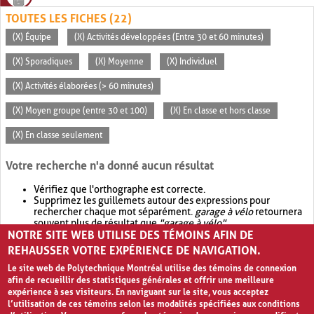
TOUTES LES FICHES (22)
(X) Équipe
(X) Activités développées (Entre 30 et 60 minutes)
(X) Sporadiques
(X) Moyenne
(X) Individuel
(X) Activités élaborées (> 60 minutes)
(X) Moyen groupe (entre 30 et 100)
(X) En classe et hors classe
(X) En classe seulement
Votre recherche n'a donné aucun résultat
Vérifiez que l'orthographe est correcte.
Supprimez les guillemets autour des expressions pour
rechercher chaque mot séparément.
garage à vélo
retournera
souvent plus de résultat que
"garage à vélo"
.
NOTRE SITE WEB UTILISE DES TÉMOINS AFIN DE
Envisagez d'élargir votre recherche avec
OR
.
garage OR vélo
retournera souvent plus de résultat que
garage à vélo
.
REHAUSSER VOTRE EXPÉRIENCE DE NAVIGATION.
Le site web de Polytechnique Montréal utilise des témoins de connexion
afin de recueillir des statistiques générales et offrir une meilleure
expérience à ses visiteurs. En naviguant sur le site, vous acceptez
l’utilisation de ces témoins selon les modalités spécifiées aux conditions