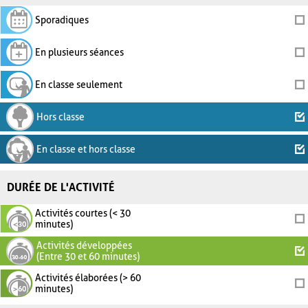
Sporadiques
En plusieurs séances
En classe seulement
Hors classe
En classe et hors classe
DURÉE DE L'ACTIVITÉ
Activités courtes (< 30
minutes)
Activités développées
(Entre 30 et 60 minutes)
Activités élaborées (> 60
minutes)