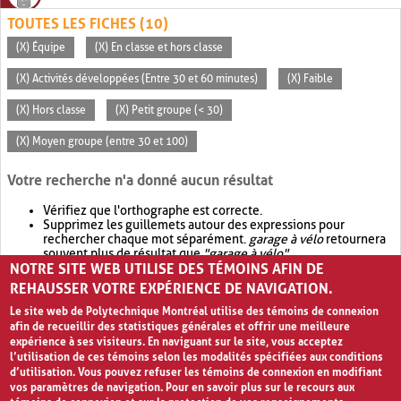
TOUTES LES FICHES (10)
(X) Équipe
(X) En classe et hors classe
(X) Activités développées (Entre 30 et 60 minutes)
(X) Faible
(X) Hors classe
(X) Petit groupe (< 30)
(X) Moyen groupe (entre 30 et 100)
Votre recherche n'a donné aucun résultat
Vérifiez que l'orthographe est correcte.
Supprimez les guillemets autour des expressions pour
rechercher chaque mot séparément.
garage à vélo
retournera
souvent plus de résultat que
"garage à vélo"
.
NOTRE SITE WEB UTILISE DES TÉMOINS AFIN DE
Envisagez d'élargir votre recherche avec
OR
.
garage OR vélo
retournera souvent plus de résultat que
garage à vélo
.
REHAUSSER VOTRE EXPÉRIENCE DE NAVIGATION.
Le site web de Polytechnique Montréal utilise des témoins de connexion
afin de recueillir des statistiques générales et offrir une meilleure
expérience à ses visiteurs. En naviguant sur le site, vous acceptez
l’utilisation de ces témoins selon les modalités spécifiées aux conditions
d’utilisation. Vous pouvez refuser les témoins de connexion en modifiant
vos paramètres de navigation. Pour en savoir plus sur le recours aux