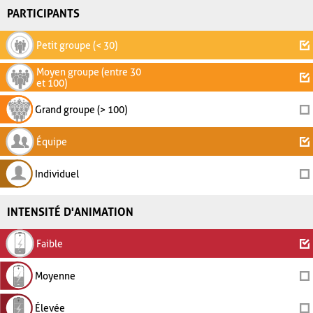
PARTICIPANTS
Petit groupe (< 30)
Moyen groupe (entre 30
et 100)
Grand groupe (> 100)
Équipe
Individuel
INTENSITÉ D'ANIMATION
Faible
Moyenne
Élevée