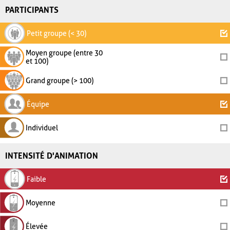
PARTICIPANTS
Petit groupe (< 30)
Moyen groupe (entre 30
et 100)
Grand groupe (> 100)
Équipe
Individuel
INTENSITÉ D'ANIMATION
Faible
Moyenne
Élevée