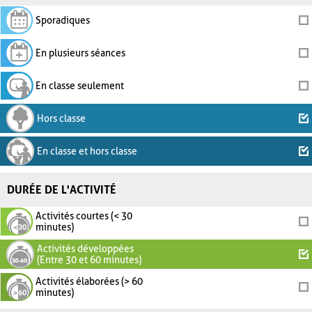
Sporadiques
En plusieurs séances
En classe seulement
Hors classe
En classe et hors classe
DURÉE DE L'ACTIVITÉ
Activités courtes (< 30
minutes)
Activités développées
(Entre 30 et 60 minutes)
Activités élaborées (> 60
minutes)