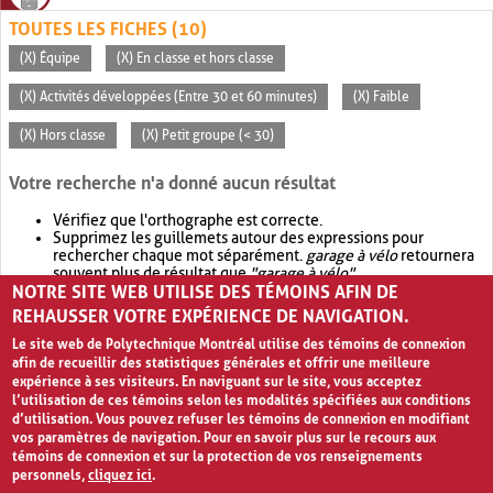
TOUTES LES FICHES (10)
(X) Équipe
(X) En classe et hors classe
(X) Activités développées (Entre 30 et 60 minutes)
(X) Faible
(X) Hors classe
(X) Petit groupe (< 30)
Votre recherche n'a donné aucun résultat
Vérifiez que l'orthographe est correcte.
Supprimez les guillemets autour des expressions pour
rechercher chaque mot séparément.
garage à vélo
retournera
souvent plus de résultat que
"garage à vélo"
.
NOTRE SITE WEB UTILISE DES TÉMOINS AFIN DE
Envisagez d'élargir votre recherche avec
OR
.
garage OR vélo
retournera souvent plus de résultat que
garage à vélo
.
REHAUSSER VOTRE EXPÉRIENCE DE NAVIGATION.
Le site web de Polytechnique Montréal utilise des témoins de connexion
afin de recueillir des statistiques générales et offrir une meilleure
expérience à ses visiteurs. En naviguant sur le site, vous acceptez
l’utilisation de ces témoins selon les modalités spécifiées aux conditions
d’utilisation. Vous pouvez refuser les témoins de connexion en modifiant
vos paramètres de navigation. Pour en savoir plus sur le recours aux
témoins de connexion et sur la protection de vos renseignements
personnels,
cliquez ici
.
Avis de confidentialité et conditions d’utilisation