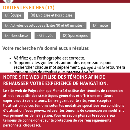
TOUTES LES FICHES (12)
(X) Équipe
(X) En classe et hors classe
(X) Activités développées (Entre 30 et 60 minutes)
(X) Faible
(X) Hors classe
(X) Élevée
(X) Sporadiques
Votre recherche n'a donné aucun résultat
Vérifiez que l'orthographe est correcte.
Supprimez les guillemets autour des expressions pour
rechercher chaque mot séparément.
garage à vélo
retournera
souvent plus de résultat que
"garage à vélo"
.
NOTRE SITE WEB UTILISE DES TÉMOINS AFIN DE
Envisagez d'élargir votre recherche avec
OR
.
garage OR vélo
retournera souvent plus de résultat que
garage à vélo
.
REHAUSSER VOTRE EXPÉRIENCE DE NAVIGATION.
Le site web de Polytechnique Montréal utilise des témoins de connexion
afin de recueillir des statistiques générales et offrir une meilleure
expérience à ses visiteurs. En naviguant sur le site, vous acceptez
l’utilisation de ces témoins selon les modalités spécifiées aux conditions
d’utilisation. Vous pouvez refuser les témoins de connexion en modifiant
vos paramètres de navigation. Pour en savoir plus sur le recours aux
témoins de connexion et sur la protection de vos renseignements
personnels,
cliquez ici
.
Avis de confidentialité et conditions d’utilisation