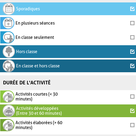
Sporadiques
En plusieurs séances
En classe seulement
Hors classe
En classe et hors classe
DURÉE DE L'ACTIVITÉ
Activités courtes (< 30
minutes)
Activités développées
(Entre 30 et 60 minutes)
Activités élaborées (> 60
minutes)