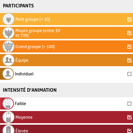
PARTICIPANTS
Petit groupe (< 30)
Moyen groupe (entre 30
et 100)
Grand groupe (> 100)
Équipe
Individuel
INTENSITÉ D'ANIMATION
Faible
Moyenne
Élevée