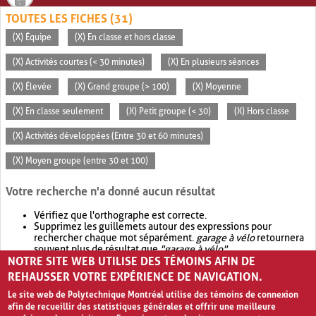
TOUTES LES FICHES (31)
(X) Équipe
(X) En classe et hors classe
(X) Activités courtes (< 30 minutes)
(X) En plusieurs séances
(X) Élevée
(X) Grand groupe (> 100)
(X) Moyenne
(X) En classe seulement
(X) Petit groupe (< 30)
(X) Hors classe
(X) Activités développées (Entre 30 et 60 minutes)
(X) Moyen groupe (entre 30 et 100)
Votre recherche n'a donné aucun résultat
Vérifiez que l'orthographe est correcte.
Supprimez les guillemets autour des expressions pour
rechercher chaque mot séparément.
garage à vélo
retournera
souvent plus de résultat que
"garage à vélo"
.
NOTRE SITE WEB UTILISE DES TÉMOINS AFIN DE
Envisagez d'élargir votre recherche avec
OR
.
garage OR vélo
retournera souvent plus de résultat que
garage à vélo
.
REHAUSSER VOTRE EXPÉRIENCE DE NAVIGATION.
Le site web de Polytechnique Montréal utilise des témoins de connexion
afin de recueillir des statistiques générales et offrir une meilleure