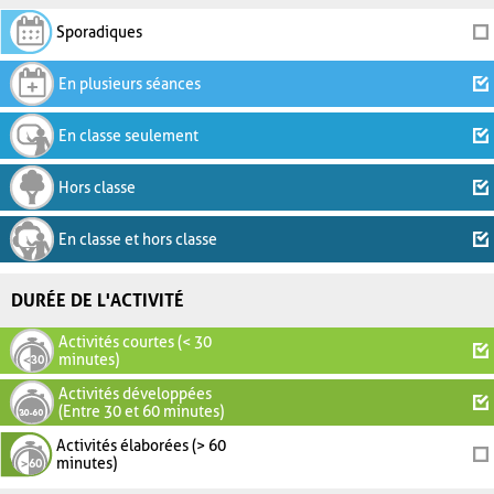
Sporadiques
En plusieurs séances
En classe seulement
Hors classe
En classe et hors classe
DURÉE DE L'ACTIVITÉ
Activités courtes (< 30
minutes)
Activités développées
(Entre 30 et 60 minutes)
Activités élaborées (> 60
minutes)