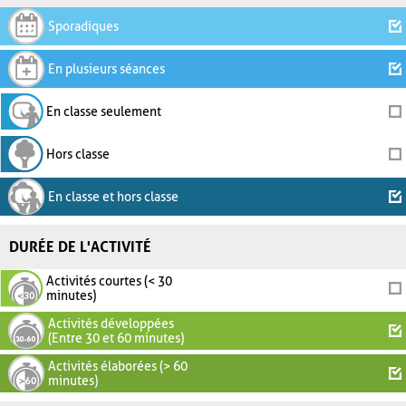
Sporadiques
En plusieurs séances
En classe seulement
Hors classe
En classe et hors classe
DURÉE DE L'ACTIVITÉ
Activités courtes (< 30
minutes)
Activités développées
(Entre 30 et 60 minutes)
Activités élaborées (> 60
minutes)