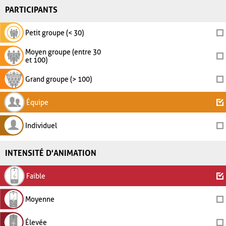
PARTICIPANTS
Petit groupe (< 30)
Moyen groupe (entre 30
et 100)
Grand groupe (> 100)
Équipe
Individuel
INTENSITÉ D'ANIMATION
Faible
Moyenne
Élevée