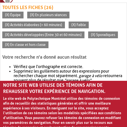
TOUTES LES FICHES (26)
(X) Équipe
(X) En plusieurs séances
(X) Activités élaborées (> 60 minutes)
(X) Faible
(X) Activités développées (Entre 30 et 60 minutes)
(X) Sporadiques
(X) En classe et hors classe
Votre recherche n'a donné aucun résultat
Vérifiez que l'orthographe est correcte.
Supprimez les guillemets autour des expressions pour
rechercher chaque mot séparément.
garage à vélo
retournera
souvent plus de résultat que
"garage à vélo"
.
NOTRE SITE WEB UTILISE DES TÉMOINS AFIN DE
Envisagez d'élargir votre recherche avec
OR
.
garage OR vélo
retournera souvent plus de résultat que
garage à vélo
.
REHAUSSER VOTRE EXPÉRIENCE DE NAVIGATION.
Le site web de Polytechnique Montréal utilise des témoins de connexion
afin de recueillir des statistiques générales et offrir une meilleure
expérience à ses visiteurs. En naviguant sur le site, vous acceptez
l’utilisation de ces témoins selon les modalités spécifiées aux conditions
d’utilisation. Vous pouvez refuser les témoins de connexion en modifiant
vos paramètres de navigation. Pour en savoir plus sur le recours aux