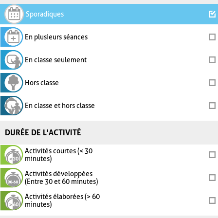
Sporadiques
En plusieurs séances
En classe seulement
Hors classe
En classe et hors classe
DURÉE DE L'ACTIVITÉ
Activités courtes (< 30
minutes)
Activités développées
(Entre 30 et 60 minutes)
Activités élaborées (> 60
minutes)