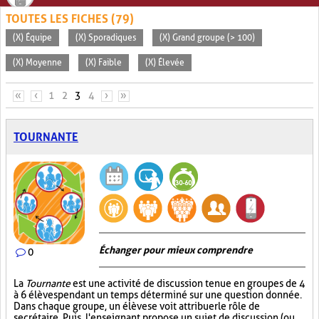
TOUTES LES FICHES (79)
(X) Équipe
(X) Sporadiques
(X) Grand groupe (> 100)
(X) Moyenne
(X) Faible
(X) Élevée
PAGES
«
‹
1
2
3
4
›
»
TOURNANTE
Échanger pour mieux comprendre
0
La
Tournante
est une activité de discussion tenue en groupes de 4
à 6 élèves pendant un temps déterminé sur une question donnée.
Dans chaque groupe, un élève se voit attribuer le rôle de
secrétaire. Puis, l'enseignant propose un sujet de discussion (ou