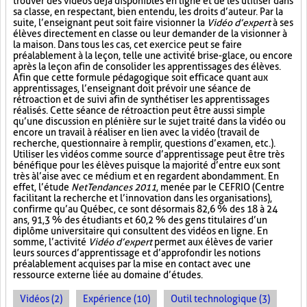
trouver des vidéos déjà disponibles en ligne et de les utiliser dans
sa classe, en respectant, bien entendu, les droits d’auteur. Par la
suite, l’enseignant peut soit faire visionner la
Vidéo d’expert
à ses
élèves directement en classe ou leur demander de la visionner à
la maison. Dans tous les cas, cet exercice peut se faire
préalablement à la leçon, telle une activité brise-glace, ou encore
après la leçon afin de consolider les apprentissages des élèves.
Afin que cette formule pédagogique soit efficace quant aux
apprentissages, l’enseignant doit prévoir une séance de
rétroaction et de suivi afin de synthétiser les apprentissages
réalisés. Cette séance de rétroaction peut être aussi simple
qu’une discussion en plénière sur le sujet traité dans la vidéo ou
encore un travail à réaliser en lien avec la vidéo (travail de
recherche, questionnaire à remplir, questions d’examen, etc.).
Utiliser les vidéos comme source d’apprentissage peut être très
bénéfique pour les élèves puisque la majorité d’entre eux sont
très à l’aise avec ce médium et en regardent abondamment. En
effet, l’étude
NetTendances 2011
, menée par le CEFRIO (Centre
facilitant la recherche et l’innovation dans les organisations),
confirme qu’au Québec, ce sont désormais 82,6 % des 18 à 24
ans, 91,3 % des étudiants et 60,2 % des gens titulaires d’un
diplôme universitaire qui consultent des vidéos en ligne. En
somme, l’activité
Vidéo d’expert
permet aux élèves de varier
leurs sources d’apprentissage et d’approfondir les notions
préalablement acquises par la mise en contact avec une
ressource externe liée au domaine d’études.
Vidéos (2)
Expérience (10)
Outil technologique (3)