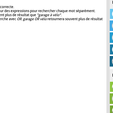
 correcte.
our des expressions pour rechercher chaque mot séparément.
nt plus de résultat que
"garage à vélo"
.
herche avec
OR
.
garage OR vélo
retournera souvent plus de résultat