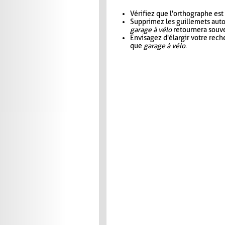
Vérifiez que l'orthographe est
Supprimez les guillemets aut
garage à vélo
retournera souve
Envisagez d'élargir votre rec
que
garage à vélo
.