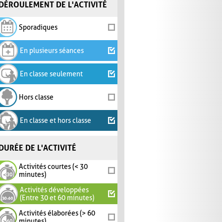
DÉROULEMENT DE L'ACTIVITÉ
Sporadiques
En plusieurs séances
En classe seulement
Hors classe
En classe et hors classe
DURÉE DE L'ACTIVITÉ
Activités courtes (< 30
minutes)
Activités développées
(Entre 30 et 60 minutes)
Activités élaborées (> 60
minutes)