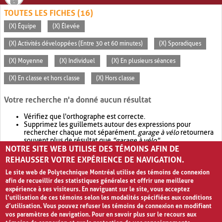
TOUTES LES FICHES (16)
(X) Équipe
(X) Élevée
(X) Activités développées (Entre 30 et 60 minutes)
(X) Sporadiques
(X) Moyenne
(X) Individuel
(X) En plusieurs séances
(X) En classe et hors classe
(X) Hors classe
Votre recherche n'a donné aucun résultat
Vérifiez que l'orthographe est correcte.
Supprimez les guillemets autour des expressions pour
rechercher chaque mot séparément.
garage à vélo
retournera
souvent plus de résultat que
"garage à vélo"
.
NOTRE SITE WEB UTILISE DES TÉMOINS AFIN DE
Envisagez d'élargir votre recherche avec
OR
.
garage OR vélo
retournera souvent plus de résultat que
garage à vélo
.
REHAUSSER VOTRE EXPÉRIENCE DE NAVIGATION.
Le site web de Polytechnique Montréal utilise des témoins de connexion
afin de recueillir des statistiques générales et offrir une meilleure
expérience à ses visiteurs. En naviguant sur le site, vous acceptez
l’utilisation de ces témoins selon les modalités spécifiées aux conditions
d’utilisation. Vous pouvez refuser les témoins de connexion en modifiant
vos paramètres de navigation. Pour en savoir plus sur le recours aux