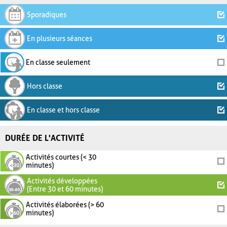
Sporadiques
En plusieurs séances
En classe seulement
Hors classe
En classe et hors classe
DURÉE DE L'ACTIVITÉ
Activités courtes (< 30
minutes)
Activités développées
(Entre 30 et 60 minutes)
Activités élaborées (> 60
minutes)