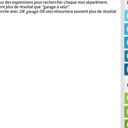
our des expressions pour rechercher chaque mot séparément.
nt plus de résultat que
"garage à vélo"
.
herche avec
OR
.
garage OR vélo
retournera souvent plus de résultat