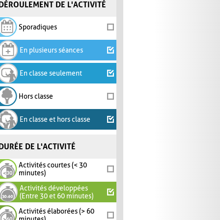
DÉROULEMENT DE L'ACTIVITÉ
Sporadiques
En plusieurs séances
En classe seulement
Hors classe
En classe et hors classe
DURÉE DE L'ACTIVITÉ
Activités courtes (< 30
minutes)
Activités développées
(Entre 30 et 60 minutes)
Activités élaborées (> 60
minutes)