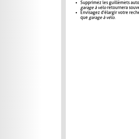
Supprimez les guillemets aut
garage à vélo
retournera souve
Envisagez d'élargir votre rec
que
garage à vélo
.