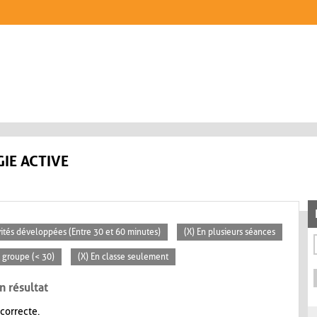
IE ACTIVE
ivités développées (Entre 30 et 60 minutes)
(X) En plusieurs séances
t groupe (< 30)
(X) En classe seulement
n résultat
 correcte.