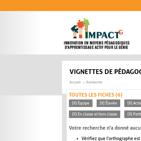
Aller au contenu principal
VIGNETTES DE PÉDAGOG
Accueil
Recherche
TOUTES LES FICHES (6)
(X) Équipe
(X) Élevée
(X) Act
(X) En classe et hors classe
(X) Peti
Votre recherche n'a donné aucu
Vérifiez que l'orthographe est