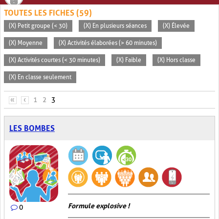
TOUTES LES FICHES (59)
(X) Petit groupe (< 30)
(X) En plusieurs séances
(X) Élevée
(X) Moyenne
(X) Activités élaborées (> 60 minutes)
(X) Activités courtes (< 30 minutes)
(X) Faible
(X) Hors classe
(X) En classe seulement
PAGES
«
‹
1
2
3
LES BOMBES
Formule explosive !
0