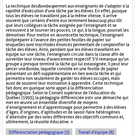
La technique des
Bombes
permet aux enseignants de s'adapter à la
rapidité d'exécution d'une tâche par les élèves. En effet, puisque
tous les élèves ne travaillent pas à la même vitesse, il arrive
souvent que certains d'entre eux terminent beaucoup plus tôt
que leurs collègues la tâche assignée par l'enseignant et se
retrouvent à se tourner les pouces, ce qui, à la longue, pourrait les
démotiver. Pour mettre en œuvre cette technique, l'enseignant
doit préparer à l'avance des petites feuilles de papier sur
lesquelles sont inscrits des énoncés permettant de complexifier la
tâche des élèves. Ainsi, pendant que les élèves travaillent en
équipe sur une tâche, l'enseignant circule dans la classe afin de
surveiller leur niveau d'avancement respectif. S'il remarque qu'un
groupe a presque terminé la tâche qui lui est assignée, il peut leur
lancer une
Bombe
, laquelle consiste en une feuille de papier
présentant un défi supplémentaire en lien avec la tâche et qui
permettra non seulement de garder les élèves occupés, mais
aussi de soutenir leur motivation à apprendre. Cette technique
fait donc en quelque sorte appel à la différenciation
pédagogique. Selon le Conseil supérieur de l'éducation du
Québec (1993), la pédagogie différenciée est « une démarche qui
met en œuvre un ensemble diversifié de moyens
d’enseignement et d’apprentissage pour permettre à des élèves
d’âges, d’origines, d’aptitudes et de savoir-faire hétérogènes
d’atteindre par des voies différentes des objectifs communs et,
ultimement, la réussite éducative. »
Différenciation pédagogique (3)
Travail d'équipe (8)