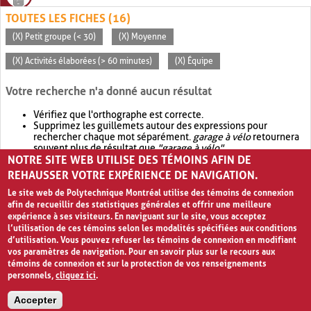
TOUTES LES FICHES (16)
(X) Petit groupe (< 30)
(X) Moyenne
(X) Activités élaborées (> 60 minutes)
(X) Équipe
Votre recherche n'a donné aucun résultat
Vérifiez que l'orthographe est correcte.
Supprimez les guillemets autour des expressions pour
rechercher chaque mot séparément.
garage à vélo
retournera
souvent plus de résultat que
"garage à vélo"
.
NOTRE SITE WEB UTILISE DES TÉMOINS AFIN DE
Envisagez d'élargir votre recherche avec
OR
.
garage OR vélo
retournera souvent plus de résultat que
garage à vélo
.
REHAUSSER VOTRE EXPÉRIENCE DE NAVIGATION.
Le site web de Polytechnique Montréal utilise des témoins de connexion
afin de recueillir des statistiques générales et offrir une meilleure
expérience à ses visiteurs. En naviguant sur le site, vous acceptez
l’utilisation de ces témoins selon les modalités spécifiées aux conditions
d’utilisation. Vous pouvez refuser les témoins de connexion en modifiant
vos paramètres de navigation. Pour en savoir plus sur le recours aux
témoins de connexion et sur la protection de vos renseignements
personnels,
cliquez ici
.
Avis de confidentialité et conditions d’utilisation
Accepter