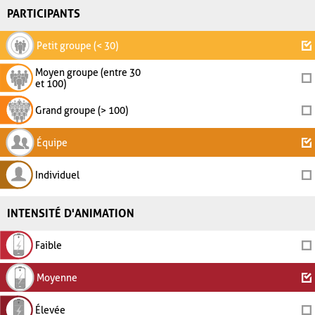
PARTICIPANTS
Petit groupe (< 30)
Moyen groupe (entre 30
et 100)
Grand groupe (> 100)
Équipe
Individuel
INTENSITÉ D'ANIMATION
Faible
Moyenne
Élevée