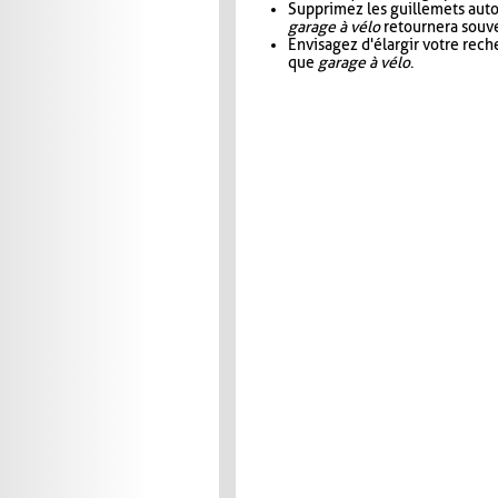
Supprimez les guillemets aut
garage à vélo
retournera souve
Envisagez d'élargir votre rec
que
garage à vélo
.