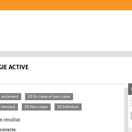
IE ACTIVE
se seulement
(X) En classe et hors classe
0 minutes)
(X) Hors classe
(X) Individuel
n résultat
 correcte.