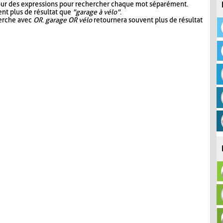
our des expressions pour rechercher chaque mot séparément.
nt plus de résultat que
"garage à vélo"
.
herche avec
OR
.
garage OR vélo
retournera souvent plus de résultat