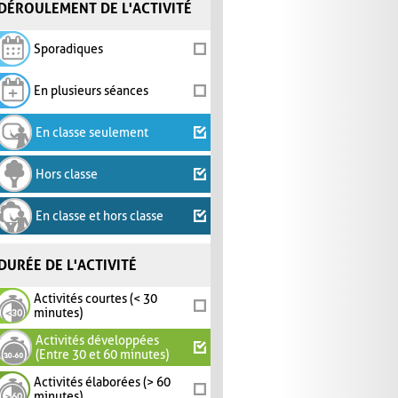
DÉROULEMENT DE L'ACTIVITÉ
Sporadiques
En plusieurs séances
En classe seulement
Hors classe
En classe et hors classe
DURÉE DE L'ACTIVITÉ
Activités courtes (< 30
minutes)
Activités développées
(Entre 30 et 60 minutes)
Activités élaborées (> 60
minutes)