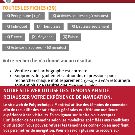
TOUTES LES FICHES (39)
(X) Petit groupe (< 30)
(X) Activités courtes (< 30 minutes)
(X) Individuel
(X) Hors classe
(X) En classe seulement
(X) Élevée
(X) Moyenne
(X) Faible
(X) Activités élaborées (> 60 minutes)
Votre recherche n'a donné aucun résultat
Vérifiez que l'orthographe est correcte.
Supprimez les guillemets autour des expressions pour
rechercher chaque mot séparément.
garage à vélo
retournera
souvent plus de résultat que
"garage à vélo"
.
NOTRE SITE WEB UTILISE DES TÉMOINS AFIN DE
Envisagez d'élargir votre recherche avec
OR
.
garage OR vélo
retournera souvent plus de résultat que
garage à vélo
.
REHAUSSER VOTRE EXPÉRIENCE DE NAVIGATION.
Le site web de Polytechnique Montréal utilise des témoins de connexion
afin de recueillir des statistiques générales et offrir une meilleure
expérience à ses visiteurs. En naviguant sur le site, vous acceptez
l’utilisation de ces témoins selon les modalités spécifiées aux conditions
d’utilisation. Vous pouvez refuser les témoins de connexion en modifiant
vos paramètres de navigation. Pour en savoir plus sur le recours aux