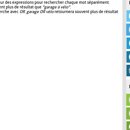
our des expressions pour rechercher chaque mot séparément.
nt plus de résultat que
"garage à vélo"
.
herche avec
OR
.
garage OR vélo
retournera souvent plus de résultat