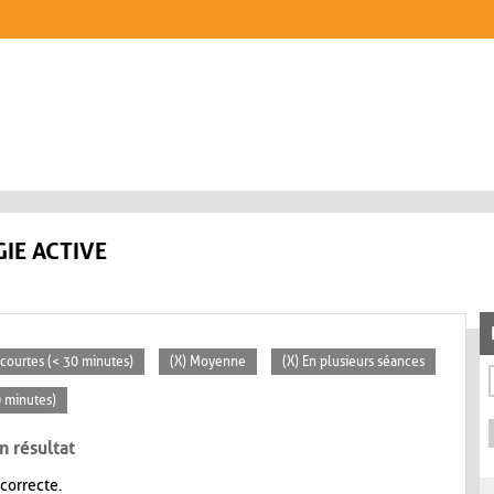
IE ACTIVE
s courtes (< 30 minutes)
(X) Moyenne
(X) En plusieurs séances
0 minutes)
n résultat
 correcte.