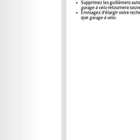
Supprimez les guillemets aut
garage à vélo
retournera souve
Envisagez d'élargir votre rec
que
garage à vélo
.