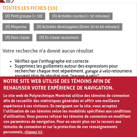
TOUTES LES FICHES (10)
(X) Petit groupe (< 30)
(X) Activités courtes (< 30 minutes)
(X) Moyenne
(X) Activités développées (Entre 30 et 60 minutes)
(X) Hors classe
(X) En classe seulement
Votre recherche n'a donné aucun résultat
Vérifiez que l'orthographe est correcte.
Supprimez les guillemets autour des expressions pour
rechercher chaque mot séparément.
garage à vélo
retournera
souvent plus de résultat que
"garage à vélo"
.
NOTRE SITE WEB UTILISE DES TÉMOINS AFIN DE
Envisagez d'élargir votre recherche avec
OR
.
garage OR vélo
retournera souvent plus de résultat que
garage à vélo
.
REHAUSSER VOTRE EXPÉRIENCE DE NAVIGATION.
Le site web de Polytechnique Montréal utilise des témoins de connexion
afin de recueillir des statistiques générales et offrir une meilleure
expérience à ses visiteurs. En naviguant sur le site, vous acceptez
l’utilisation de ces témoins selon les modalités spécifiées aux conditions
d’utilisation. Vous pouvez refuser les témoins de connexion en modifiant
vos paramètres de navigation. Pour en savoir plus sur le recours aux
témoins de connexion et sur la protection de vos renseignements
personnels,
cliquez ici
.
Avis de confidentialité et conditions d’utilisation