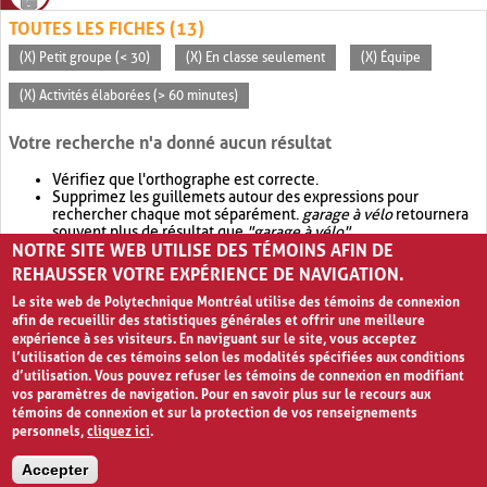
TOUTES LES FICHES (13)
(X) Petit groupe (< 30)
(X) En classe seulement
(X) Équipe
(X) Activités élaborées (> 60 minutes)
Votre recherche n'a donné aucun résultat
Vérifiez que l'orthographe est correcte.
Supprimez les guillemets autour des expressions pour
rechercher chaque mot séparément.
garage à vélo
retournera
souvent plus de résultat que
"garage à vélo"
.
NOTRE SITE WEB UTILISE DES TÉMOINS AFIN DE
Envisagez d'élargir votre recherche avec
OR
.
garage OR vélo
retournera souvent plus de résultat que
garage à vélo
.
REHAUSSER VOTRE EXPÉRIENCE DE NAVIGATION.
Le site web de Polytechnique Montréal utilise des témoins de connexion
afin de recueillir des statistiques générales et offrir une meilleure
expérience à ses visiteurs. En naviguant sur le site, vous acceptez
l’utilisation de ces témoins selon les modalités spécifiées aux conditions
d’utilisation. Vous pouvez refuser les témoins de connexion en modifiant
vos paramètres de navigation. Pour en savoir plus sur le recours aux
témoins de connexion et sur la protection de vos renseignements
personnels,
cliquez ici
.
Avis de confidentialité et conditions d’utilisation
Accepter