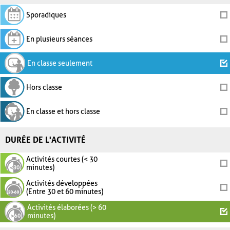
Sporadiques
En plusieurs séances
En classe seulement
Hors classe
En classe et hors classe
DURÉE DE L'ACTIVITÉ
Activités courtes (< 30
minutes)
Activités développées
(Entre 30 et 60 minutes)
Activités élaborées (> 60
minutes)