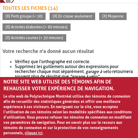
TOUTES LES FICHES (14)
(X) Petit groupe (< 30)
(X) En classe seulement
(X) Moyenne
(X) Activités élaborées (> 60 minutes)
(X) Activités courtes (< 30 minutes)
Votre recherche n'a donné aucun résultat
Vérifiez que l'orthographe est correcte.
Supprimez les guillemets autour des expressions pour
rechercher chaque mot séparément.
garage à vélo
retournera
souvent plus de résultat que
"garage à vélo"
.
NOTRE SITE WEB UTILISE DES TÉMOINS AFIN DE
Envisagez d'élargir votre recherche avec
OR
.
garage OR vélo
retournera souvent plus de résultat que
garage à vélo
.
REHAUSSER VOTRE EXPÉRIENCE DE NAVIGATION.
Le site web de Polytechnique Montréal utilise des témoins de connexion
afin de recueillir des statistiques générales et offrir une meilleure
expérience à ses visiteurs. En naviguant sur le site, vous acceptez
l’utilisation de ces témoins selon les modalités spécifiées aux conditions
d’utilisation. Vous pouvez refuser les témoins de connexion en modifiant
vos paramètres de navigation. Pour en savoir plus sur le recours aux
témoins de connexion et sur la protection de vos renseignements
personnels,
cliquez ici
.
Avis de confidentialité et conditions d’utilisation