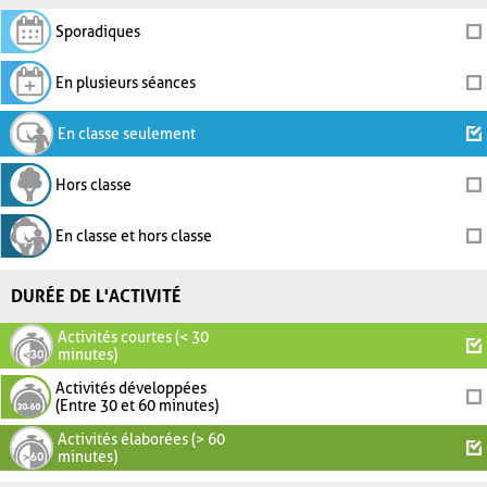
Sporadiques
En plusieurs séances
En classe seulement
Hors classe
En classe et hors classe
DURÉE DE L'ACTIVITÉ
Activités courtes (< 30
minutes)
Activités développées
(Entre 30 et 60 minutes)
Activités élaborées (> 60
minutes)