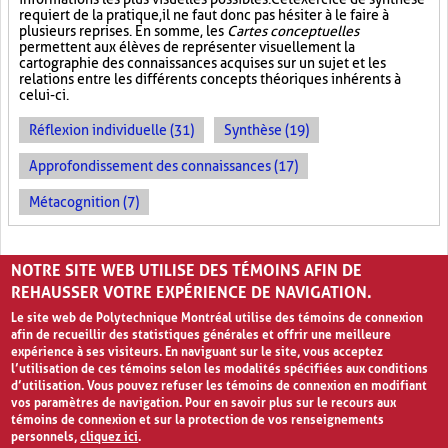
requiert de la pratique, il ne faut donc pas hésiter à le faire à
plusieurs reprises. En somme, les
Cartes conceptuelles
permettent aux élèves de représenter visuellement la
cartographie des connaissances acquises sur un sujet et les
relations entre les différents concepts théoriques inhérents à
celui-ci.
Réflexion individuelle (31)
Synthèse (19)
Approfondissement des connaissances (17)
Métacognition (7)
PAGES
NOTRE SITE WEB UTILISE DES TÉMOINS AFIN DE
«
‹
1
2
3
REHAUSSER VOTRE EXPÉRIENCE DE NAVIGATION.
Le site web de Polytechnique Montréal utilise des témoins de connexion
afin de recueillir des statistiques générales et offrir une meilleure
expérience à ses visiteurs. En naviguant sur le site, vous acceptez
l’utilisation de ces témoins selon les modalités spécifiées aux conditions
d’utilisation. Vous pouvez refuser les témoins de connexion en modifiant
vos paramètres de navigation. Pour en savoir plus sur le recours aux
témoins de connexion et sur la protection de vos renseignements
personnels,
cliquez ici
.