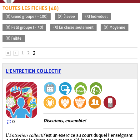
TOUTES LES FICHES (48)
(X) Grand groupe (> 100)
(X) Élevée
(X) Individuel
(X) Petit groupe (< 30)
(X) En classe seulement
(X) Moyenne
(X) Faible
PAGES
«
‹
1
2
3
L'ENTRETIEN COLLECTIF
Discutons, ensemble!
0
L’
Entretien collectif
est un exercice au cours duquel l’enseignant