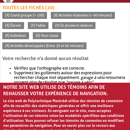
TOUTES LES FICHES (20)
(X) Grand groupe (> 100)
(X) Activités élaborées (> 60 minutes)
(X) Élevée
(X) Faible
(X) En plusieurs séances
(X) Individuel
(X) Hors classe
(X) Activités développées (Entre 30 et 60 minutes)
Votre recherche n'a donné aucun résultat
Vérifiez que l'orthographe est correcte.
Supprimez les guillemets autour des expressions pour
rechercher chaque mot séparément.
garage à vélo
retournera
souvent plus de résultat que
"garage à vélo"
.
NOTRE SITE WEB UTILISE DES TÉMOINS AFIN DE
Envisagez d'élargir votre recherche avec
OR
.
garage OR vélo
retournera souvent plus de résultat que
garage à vélo
.
REHAUSSER VOTRE EXPÉRIENCE DE NAVIGATION.
Le site web de Polytechnique Montréal utilise des témoins de connexion
afin de recueillir des statistiques générales et offrir une meilleure
expérience à ses visiteurs. En naviguant sur le site, vous acceptez
l’utilisation de ces témoins selon les modalités spécifiées aux conditions
d’utilisation. Vous pouvez refuser les témoins de connexion en modifiant
vos paramètres de navigation. Pour en savoir plus sur le recours aux