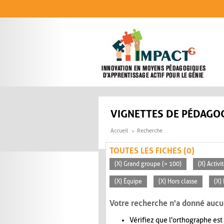
Aller au contenu principal
VIGNETTES DE PÉDAGOG
Accueil
Recherche
TOUTES LES FICHES (0)
(X) Grand groupe (> 100)
(X) Activ
(X) Équipe
(X) Hors classe
(X)
Votre recherche n'a donné aucu
Vérifiez que l'orthographe est