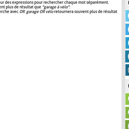
our des expressions pour rechercher chaque mot séparément.
nt plus de résultat que
"garage à vélo"
.
herche avec
OR
.
garage OR vélo
retournera souvent plus de résultat