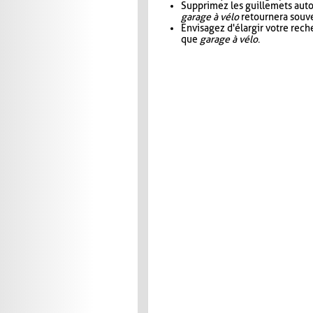
Supprimez les guillemets aut
garage à vélo
retournera souve
Envisagez d'élargir votre rec
que
garage à vélo
.