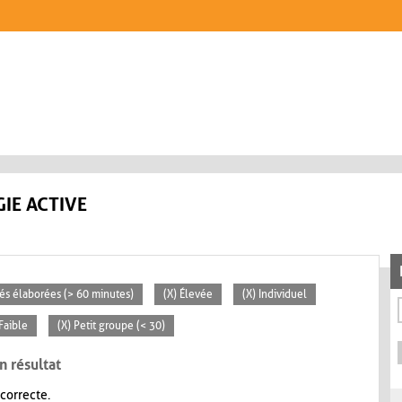
IE ACTIVE
ités élaborées (> 60 minutes)
(X) Élevée
(X) Individuel
 Faible
(X) Petit groupe (< 30)
n résultat
 correcte.