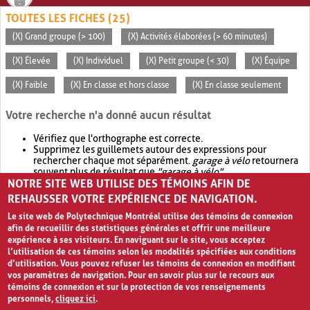
TOUTES LES FICHES (25)
(X) Grand groupe (> 100)
(X) Activités élaborées (> 60 minutes)
(X) Élevée
(X) Individuel
(X) Petit groupe (< 30)
(X) Équipe
(X) Faible
(X) En classe et hors classe
(X) En classe seulement
Votre recherche n'a donné aucun résultat
Vérifiez que l'orthographe est correcte.
Supprimez les guillemets autour des expressions pour
rechercher chaque mot séparément.
garage à vélo
retournera
souvent plus de résultat que
"garage à vélo"
.
NOTRE SITE WEB UTILISE DES TÉMOINS AFIN DE
Envisagez d'élargir votre recherche avec
OR
.
garage OR vélo
retournera souvent plus de résultat que
garage à vélo
.
REHAUSSER VOTRE EXPÉRIENCE DE NAVIGATION.
Le site web de Polytechnique Montréal utilise des témoins de connexion
afin de recueillir des statistiques générales et offrir une meilleure
expérience à ses visiteurs. En naviguant sur le site, vous acceptez
l’utilisation de ces témoins selon les modalités spécifiées aux conditions
d’utilisation. Vous pouvez refuser les témoins de connexion en modifiant
vos paramètres de navigation. Pour en savoir plus sur le recours aux
témoins de connexion et sur la protection de vos renseignements
personnels,
cliquez ici
.
Avis de confidentialité et conditions d’utilisation