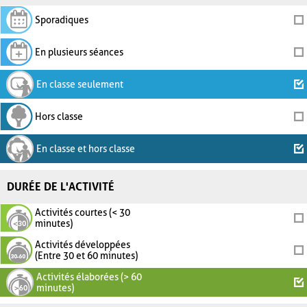
Sporadiques
En plusieurs séances
En classe seulement
Hors classe
En classe et hors classe
DURÉE DE L'ACTIVITÉ
Activités courtes (< 30
minutes)
Activités développées
(Entre 30 et 60 minutes)
Activités élaborées (> 60
minutes)