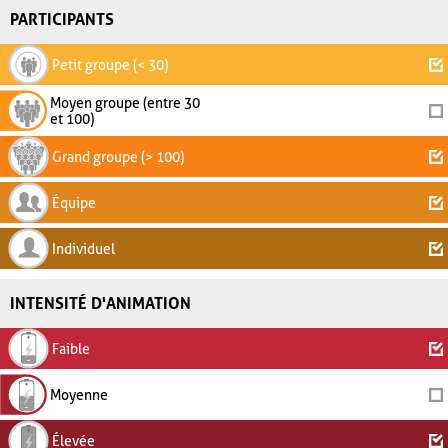
PARTICIPANTS
Petit groupe (< 30)
Moyen groupe (entre 30
et 100)
Grand groupe (> 100)
Équipe
Individuel
INTENSITÉ D'ANIMATION
Faible
Moyenne
Élevée