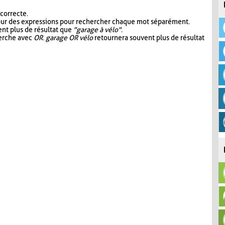
 correcte.
our des expressions pour rechercher chaque mot séparément.
nt plus de résultat que
"garage à vélo"
.
herche avec
OR
.
garage OR vélo
retournera souvent plus de résultat