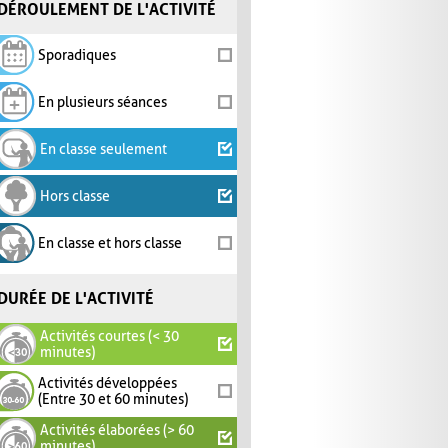
DÉROULEMENT DE L'ACTIVITÉ
Sporadiques
En plusieurs séances
En classe seulement
Hors classe
En classe et hors classe
DURÉE DE L'ACTIVITÉ
Activités courtes (< 30
minutes)
Activités développées
(Entre 30 et 60 minutes)
Activités élaborées (> 60
minutes)