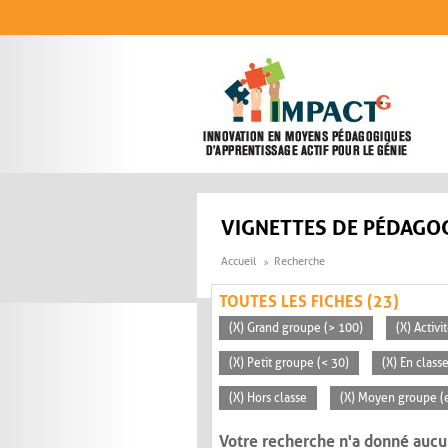
Aller au contenu principal
VIGNETTES DE PÉDAGOG
Accueil
Recherche
TOUTES LES FICHES (23)
(X) Grand groupe (> 100)
(X) Activ
(X) Petit groupe (< 30)
(X) En clas
(X) Hors classe
(X) Moyen groupe (e
Votre recherche n'a donné aucu