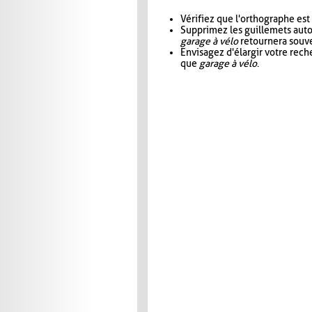
Vérifiez que l'orthographe est
Supprimez les guillemets aut
garage à vélo
retournera souve
Envisagez d'élargir votre rec
que
garage à vélo
.