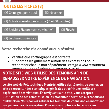
TOUTES LES FICHES (8)
(X) Grand groupe (> 100)
(X) Moyenne
(X) Activités développées (Entre 30 et 60 minutes)
(X) Activités élaborées (> 60 minutes)
(X) Élevée
(X) En plusieurs séances
Votre recherche n'a donné aucun résultat
Vérifiez que l'orthographe est correcte.
Supprimez les guillemets autour des expressions pour
rechercher chaque mot séparément.
garage à vélo
retournera
souvent plus de résultat que
"garage à vélo"
.
NOTRE SITE WEB UTILISE DES TÉMOINS AFIN DE
Envisagez d'élargir votre recherche avec
OR
.
garage OR vélo
retournera souvent plus de résultat que
garage à vélo
.
REHAUSSER VOTRE EXPÉRIENCE DE NAVIGATION.
Le site web de Polytechnique Montréal utilise des témoins de connexion
afin de recueillir des statistiques générales et offrir une meilleure
expérience à ses visiteurs. En naviguant sur le site, vous acceptez
l’utilisation de ces témoins selon les modalités spécifiées aux conditions
d’utilisation. Vous pouvez refuser les témoins de connexion en modifiant
vos paramètres de navigation. Pour en savoir plus sur le recours aux