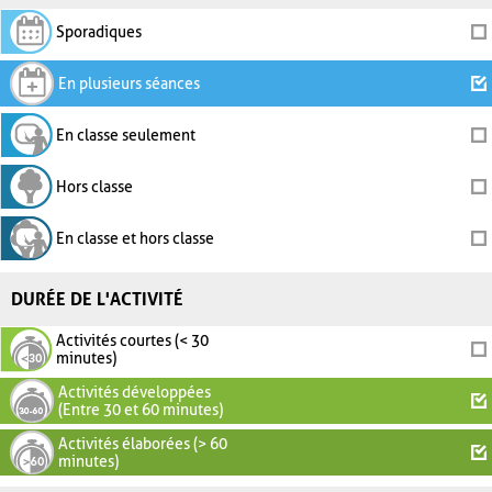
Sporadiques
En plusieurs séances
En classe seulement
Hors classe
En classe et hors classe
DURÉE DE L'ACTIVITÉ
Activités courtes (< 30
minutes)
Activités développées
(Entre 30 et 60 minutes)
Activités élaborées (> 60
minutes)