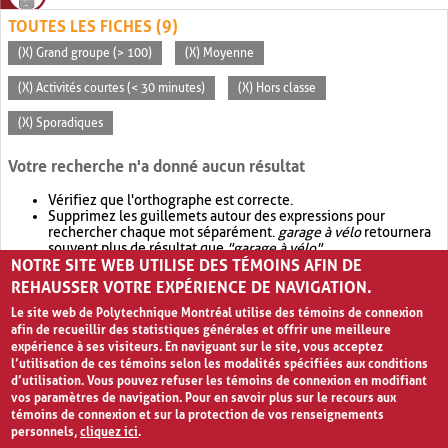
TOUTES LES FICHES (9)
(X) Grand groupe (> 100)
(X) Moyenne
(X) Activités courtes (< 30 minutes)
(X) Hors classe
(X) Sporadiques
Votre recherche n'a donné aucun résultat
Vérifiez que l'orthographe est correcte.
Supprimez les guillemets autour des expressions pour
rechercher chaque mot séparément.
garage à vélo
retournera
souvent plus de résultat que
"garage à vélo"
.
NOTRE SITE WEB UTILISE DES TÉMOINS AFIN DE
Envisagez d'élargir votre recherche avec
OR
.
garage OR vélo
retournera souvent plus de résultat que
garage à vélo
.
REHAUSSER VOTRE EXPÉRIENCE DE NAVIGATION.
Le site web de Polytechnique Montréal utilise des témoins de connexion
afin de recueillir des statistiques générales et offrir une meilleure
expérience à ses visiteurs. En naviguant sur le site, vous acceptez
l’utilisation de ces témoins selon les modalités spécifiées aux conditions
d’utilisation. Vous pouvez refuser les témoins de connexion en modifiant
vos paramètres de navigation. Pour en savoir plus sur le recours aux
témoins de connexion et sur la protection de vos renseignements
personnels,
cliquez ici
.
Avis de confidentialité et conditions d’utilisation