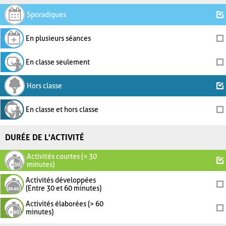
Sporadiques
En plusieurs séances
En classe seulement
Hors classe
En classe et hors classe
DURÉE DE L'ACTIVITÉ
Activités courtes (< 30
minutes)
Activités développées
(Entre 30 et 60 minutes)
Activités élaborées (> 60
minutes)