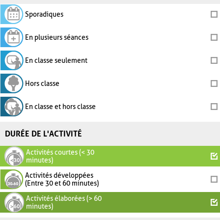
Sporadiques
En plusieurs séances
En classe seulement
Hors classe
En classe et hors classe
DURÉE DE L'ACTIVITÉ
Activités courtes (< 30
minutes)
Activités développées
(Entre 30 et 60 minutes)
Activités élaborées (> 60
minutes)