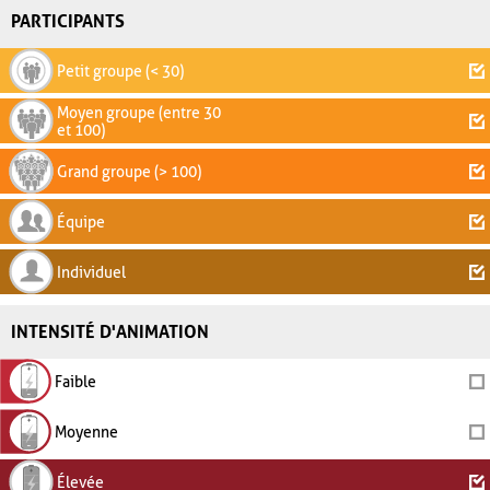
PARTICIPANTS
Petit groupe (< 30)
Moyen groupe (entre 30
et 100)
Grand groupe (> 100)
Équipe
Individuel
INTENSITÉ D'ANIMATION
Faible
Moyenne
Élevée