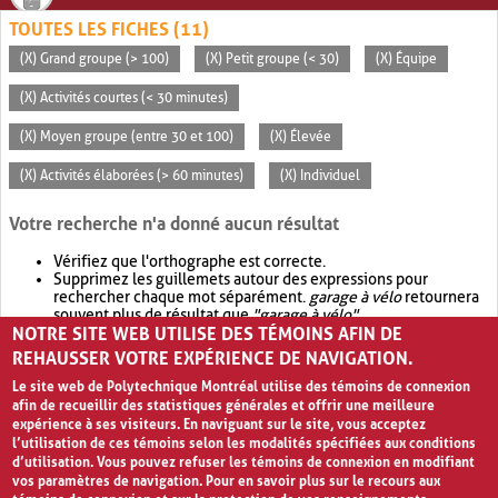
TOUTES LES FICHES (11)
(X) Grand groupe (> 100)
(X) Petit groupe (< 30)
(X) Équipe
(X) Activités courtes (< 30 minutes)
(X) Moyen groupe (entre 30 et 100)
(X) Élevée
(X) Activités élaborées (> 60 minutes)
(X) Individuel
Votre recherche n'a donné aucun résultat
Vérifiez que l'orthographe est correcte.
Supprimez les guillemets autour des expressions pour
rechercher chaque mot séparément.
garage à vélo
retournera
souvent plus de résultat que
"garage à vélo"
.
NOTRE SITE WEB UTILISE DES TÉMOINS AFIN DE
Envisagez d'élargir votre recherche avec
OR
.
garage OR vélo
retournera souvent plus de résultat que
garage à vélo
.
REHAUSSER VOTRE EXPÉRIENCE DE NAVIGATION.
Le site web de Polytechnique Montréal utilise des témoins de connexion
afin de recueillir des statistiques générales et offrir une meilleure
expérience à ses visiteurs. En naviguant sur le site, vous acceptez
l’utilisation de ces témoins selon les modalités spécifiées aux conditions
d’utilisation. Vous pouvez refuser les témoins de connexion en modifiant
vos paramètres de navigation. Pour en savoir plus sur le recours aux