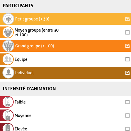
PARTICIPANTS
Petit groupe (< 30)
Moyen groupe (entre 30
et 100)
Grand groupe (> 100)
Équipe
Individuel
INTENSITÉ D'ANIMATION
Faible
Moyenne
Élevée