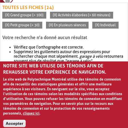
TOUTES LES FICHES (24)
(X) Grand groupe (> 100)
(X) Activités élaborées (> 60 minutes)
(X) Petit groupe (< 30)
(X) En plusieurs séances
(X) Individuel
Votre recherche n'a donné aucun résultat
Vérifiez que l'orthographe est correcte.
Supprimez les guillemets autour des expressions pour
rechercher chaque mot séparément.
garage à vélo
retournera
souvent plus de résultat que
"garage à vélo"
.
NOTRE SITE WEB UTILISE DES TÉMOINS AFIN DE
Envisagez d'élargir votre recherche avec
OR
.
garage OR vélo
retournera souvent plus de résultat que
garage à vélo
.
REHAUSSER VOTRE EXPÉRIENCE DE NAVIGATION.
Le site web de Polytechnique Montréal utilise des témoins de connexion
afin de recueillir des statistiques générales et offrir une meilleure
expérience à ses visiteurs. En naviguant sur le site, vous acceptez
l’utilisation de ces témoins selon les modalités spécifiées aux conditions
d’utilisation. Vous pouvez refuser les témoins de connexion en modifiant
vos paramètres de navigation. Pour en savoir plus sur le recours aux
témoins de connexion et sur la protection de vos renseignements
personnels,
cliquez ici
.
Avis de confidentialité et conditions d’utilisation
Accepter