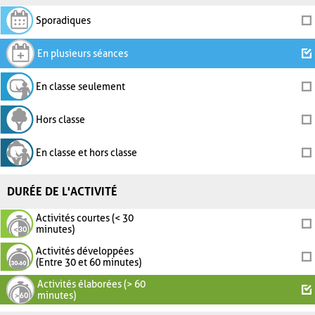
Sporadiques
En plusieurs séances
En classe seulement
Hors classe
En classe et hors classe
DURÉE DE L'ACTIVITÉ
Activités courtes (< 30
minutes)
Activités développées
(Entre 30 et 60 minutes)
Activités élaborées (> 60
minutes)