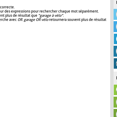
 correcte.
our des expressions pour rechercher chaque mot séparément.
nt plus de résultat que
"garage à vélo"
.
herche avec
OR
.
garage OR vélo
retournera souvent plus de résultat