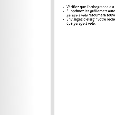
Vérifiez que l'orthographe est
Supprimez les guillemets aut
garage à vélo
retournera souve
Envisagez d'élargir votre rec
que
garage à vélo
.