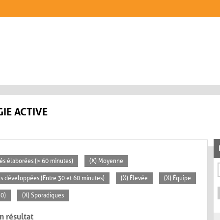
IE ACTIVE
ités élaborées (> 60 minutes)
(X) Moyenne
tés développées (Entre 30 et 60 minutes)
(X) Élevée
(X) Équipe
30)
(X) Sporadiques
n résultat