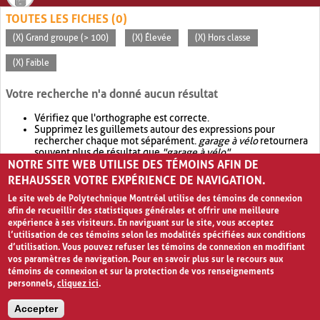
TOUTES LES FICHES (0)
(X) Grand groupe (> 100)
(X) Élevée
(X) Hors classe
(X) Faible
Votre recherche n'a donné aucun résultat
Vérifiez que l'orthographe est correcte.
Supprimez les guillemets autour des expressions pour
rechercher chaque mot séparément.
garage à vélo
retournera
souvent plus de résultat que
"garage à vélo"
.
NOTRE SITE WEB UTILISE DES TÉMOINS AFIN DE
Envisagez d'élargir votre recherche avec
OR
.
garage OR vélo
retournera souvent plus de résultat que
garage à vélo
.
REHAUSSER VOTRE EXPÉRIENCE DE NAVIGATION.
Le site web de Polytechnique Montréal utilise des témoins de connexion
afin de recueillir des statistiques générales et offrir une meilleure
expérience à ses visiteurs. En naviguant sur le site, vous acceptez
l’utilisation de ces témoins selon les modalités spécifiées aux conditions
d’utilisation. Vous pouvez refuser les témoins de connexion en modifiant
vos paramètres de navigation. Pour en savoir plus sur le recours aux
témoins de connexion et sur la protection de vos renseignements
personnels,
cliquez ici
.
Avis de confidentialité et conditions d’utilisation
Accepter