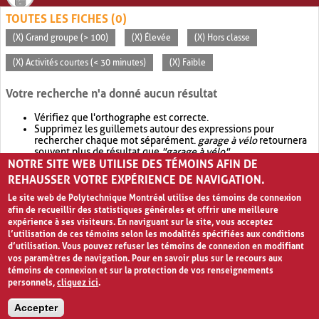
TOUTES LES FICHES (0)
(X) Grand groupe (> 100)
(X) Élevée
(X) Hors classe
(X) Activités courtes (< 30 minutes)
(X) Faible
Votre recherche n'a donné aucun résultat
Vérifiez que l'orthographe est correcte.
Supprimez les guillemets autour des expressions pour
rechercher chaque mot séparément.
garage à vélo
retournera
souvent plus de résultat que
"garage à vélo"
.
NOTRE SITE WEB UTILISE DES TÉMOINS AFIN DE
Envisagez d'élargir votre recherche avec
OR
.
garage OR vélo
retournera souvent plus de résultat que
garage à vélo
.
REHAUSSER VOTRE EXPÉRIENCE DE NAVIGATION.
Le site web de Polytechnique Montréal utilise des témoins de connexion
afin de recueillir des statistiques générales et offrir une meilleure
expérience à ses visiteurs. En naviguant sur le site, vous acceptez
l’utilisation de ces témoins selon les modalités spécifiées aux conditions
d’utilisation. Vous pouvez refuser les témoins de connexion en modifiant
vos paramètres de navigation. Pour en savoir plus sur le recours aux
témoins de connexion et sur la protection de vos renseignements
personnels,
cliquez ici
.
Avis de confidentialité et conditions d’utilisation
Accepter