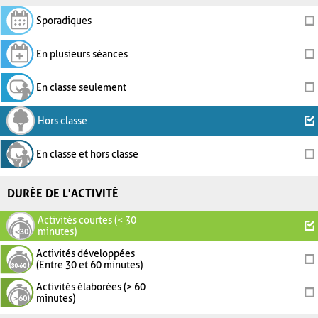
Sporadiques
En plusieurs séances
En classe seulement
Hors classe
En classe et hors classe
DURÉE DE L'ACTIVITÉ
Activités courtes (< 30
minutes)
Activités développées
(Entre 30 et 60 minutes)
Activités élaborées (> 60
minutes)