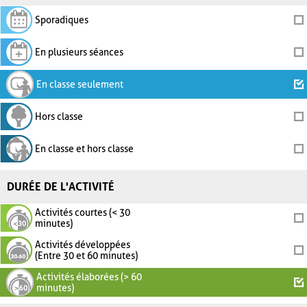
Sporadiques
En plusieurs séances
En classe seulement
Hors classe
En classe et hors classe
DURÉE DE L'ACTIVITÉ
Activités courtes (< 30
minutes)
Activités développées
(Entre 30 et 60 minutes)
Activités élaborées (> 60
minutes)