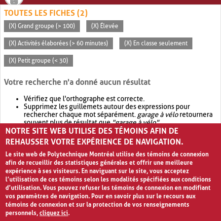
TOUTES LES FICHES (2)
(X) Grand groupe (> 100)
(X) Élevée
(X) Activités élaborées (> 60 minutes)
(X) En classe seulement
(X) Petit groupe (< 30)
Votre recherche n'a donné aucun résultat
Vérifiez que l'orthographe est correcte.
Supprimez les guillemets autour des expressions pour
rechercher chaque mot séparément.
garage à vélo
retournera
souvent plus de résultat que
"garage à vélo"
.
NOTRE SITE WEB UTILISE DES TÉMOINS AFIN DE
Envisagez d'élargir votre recherche avec
OR
.
garage OR vélo
retournera souvent plus de résultat que
garage à vélo
.
REHAUSSER VOTRE EXPÉRIENCE DE NAVIGATION.
Le site web de Polytechnique Montréal utilise des témoins de connexion
afin de recueillir des statistiques générales et offrir une meilleure
expérience à ses visiteurs. En naviguant sur le site, vous acceptez
l’utilisation de ces témoins selon les modalités spécifiées aux conditions
d’utilisation. Vous pouvez refuser les témoins de connexion en modifiant
vos paramètres de navigation. Pour en savoir plus sur le recours aux
témoins de connexion et sur la protection de vos renseignements
personnels,
cliquez ici
.
Avis de confidentialité et conditions d’utilisation