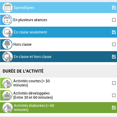
Sporadiques
En plusieurs séances
En classe seulement
Hors classe
En classe et hors classe
DURÉE DE L'ACTIVITÉ
Activités courtes (< 30
minutes)
Activités développées
(Entre 30 et 60 minutes)
Activités élaborées (> 60
minutes)