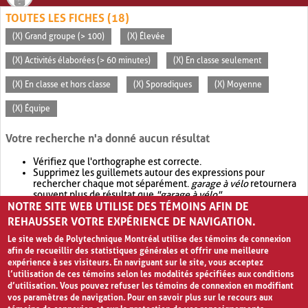
TOUTES LES FICHES (18)
(X) Grand groupe (> 100)
(X) Élevée
(X) Activités élaborées (> 60 minutes)
(X) En classe seulement
(X) En classe et hors classe
(X) Sporadiques
(X) Moyenne
(X) Équipe
Votre recherche n'a donné aucun résultat
Vérifiez que l'orthographe est correcte.
Supprimez les guillemets autour des expressions pour
rechercher chaque mot séparément.
garage à vélo
retournera
souvent plus de résultat que
"garage à vélo"
.
NOTRE SITE WEB UTILISE DES TÉMOINS AFIN DE
Envisagez d'élargir votre recherche avec
OR
.
garage OR vélo
retournera souvent plus de résultat que
garage à vélo
.
REHAUSSER VOTRE EXPÉRIENCE DE NAVIGATION.
Le site web de Polytechnique Montréal utilise des témoins de connexion
afin de recueillir des statistiques générales et offrir une meilleure
expérience à ses visiteurs. En naviguant sur le site, vous acceptez
l’utilisation de ces témoins selon les modalités spécifiées aux conditions
d’utilisation. Vous pouvez refuser les témoins de connexion en modifiant
vos paramètres de navigation. Pour en savoir plus sur le recours aux