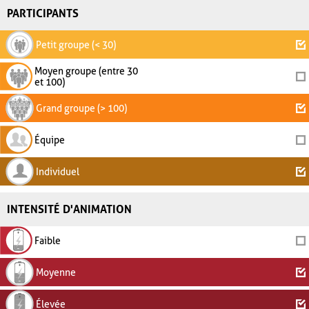
PARTICIPANTS
Petit groupe (< 30)
Moyen groupe (entre 30
et 100)
Grand groupe (> 100)
Équipe
Individuel
INTENSITÉ D'ANIMATION
Faible
Moyenne
Élevée