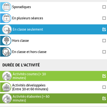
Sporadiques
En plusieurs séances
En classe seulement
Hors classe
En classe et hors classe
DURÉE DE L'ACTIVITÉ
Activités courtes (< 30
minutes)
Activités développées
(Entre 30 et 60 minutes)
Activités élaborées (> 60
minutes)