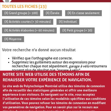
TOUTES LES FICHES (23)
(X) Grand groupe (> 100)
(X) Élevée
(X) En classe seulement
(X) Activités courtes (< 30 minutes)
(X) Individuel
(X) Activités élaborées (> 60 minutes)
(X) Petit groupe (< 30)
(X) Moyenne
Votre recherche n'a donné aucun résultat
Vérifiez que l'orthographe est correcte.
Supprimez les guillemets autour des expressions pour
rechercher chaque mot séparément.
garage à vélo
retournera
souvent plus de résultat que
"garage à vélo"
.
NOTRE SITE WEB UTILISE DES TÉMOINS AFIN DE
Envisagez d'élargir votre recherche avec
OR
.
garage OR vélo
retournera souvent plus de résultat que
garage à vélo
.
REHAUSSER VOTRE EXPÉRIENCE DE NAVIGATION.
Le site web de Polytechnique Montréal utilise des témoins de connexion
afin de recueillir des statistiques générales et offrir une meilleure
expérience à ses visiteurs. En naviguant sur le site, vous acceptez
l’utilisation de ces témoins selon les modalités spécifiées aux conditions
d’utilisation. Vous pouvez refuser les témoins de connexion en modifiant
vos paramètres de navigation. Pour en savoir plus sur le recours aux