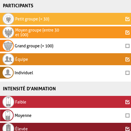
PARTICIPANTS
Petit groupe (< 30)
Moyen groupe (entre 30
et 100)
Grand groupe (> 100)
Équipe
Individuel
INTENSITÉ D'ANIMATION
Faible
Moyenne
Élevée