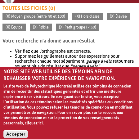
TOUTES LES FICHES (0)
(X) Moyen groupe (entre 30 et 100)
(X) Hors classe
(X) Élevée
(X) Équipe
(X) Faible
(X) Petit groupe (< 30)
Votre recherche n'a donné aucun résultat
Vérifiez que l'orthographe est correcte.
Supprimez les guillemets autour des expressions pour
rechercher chaque mot séparément.
garage à vélo
retournera
souvent plus de résultat que
"garage à vélo"
.
NOTRE SITE WEB UTILISE DES TÉMOINS AFIN DE
Envisagez d'élargir votre recherche avec
OR
.
garage OR vélo
retournera souvent plus de résultat que
garage à vélo
.
REHAUSSER VOTRE EXPÉRIENCE DE NAVIGATION.
Le site web de Polytechnique Montréal utilise des témoins de connexion
afin de recueillir des statistiques générales et offrir une meilleure
expérience à ses visiteurs. En naviguant sur le site, vous acceptez
l’utilisation de ces témoins selon les modalités spécifiées aux conditions
d’utilisation. Vous pouvez refuser les témoins de connexion en modifiant
vos paramètres de navigation. Pour en savoir plus sur le recours aux
témoins de connexion et sur la protection de vos renseignements
personnels,
cliquez ici
.
Avis de confidentialité et conditions d’utilisation
Accepter