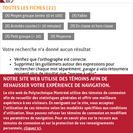
TOUTES LES FICHES (22)
(X) Moyen groupe (entre 30 et 100)
(X) Faible
(X) Activités courtes (< 30 minutes)
(X) En classe et hors classe
(X) Petit groupe (< 30)
(X) Moyenne
Votre recherche n'a donné aucun résultat
Vérifiez que l'orthographe est correcte.
Supprimez les guillemets autour des expressions pour
rechercher chaque mot séparément.
garage à vélo
retournera
souvent plus de résultat que
"garage à vélo"
.
NOTRE SITE WEB UTILISE DES TÉMOINS AFIN DE
Envisagez d'élargir votre recherche avec
OR
.
garage OR vélo
retournera souvent plus de résultat que
garage à vélo
.
REHAUSSER VOTRE EXPÉRIENCE DE NAVIGATION.
Le site web de Polytechnique Montréal utilise des témoins de connexion
afin de recueillir des statistiques générales et offrir une meilleure
expérience à ses visiteurs. En naviguant sur le site, vous acceptez
l’utilisation de ces témoins selon les modalités spécifiées aux conditions
d’utilisation. Vous pouvez refuser les témoins de connexion en modifiant
vos paramètres de navigation. Pour en savoir plus sur le recours aux
témoins de connexion et sur la protection de vos renseignements
personnels,
cliquez ici
.
Avis de confidentialité et conditions d’utilisation