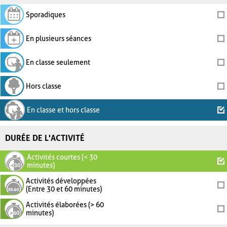
Sporadiques
En plusieurs séances
En classe seulement
Hors classe
En classe et hors classe
DURÉE DE L'ACTIVITÉ
Activités courtes (< 30
minutes)
Activités développées
(Entre 30 et 60 minutes)
Activités élaborées (> 60
minutes)