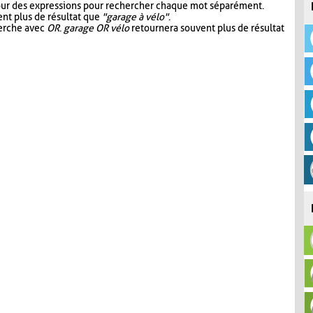
our des expressions pour rechercher chaque mot séparément.
nt plus de résultat que
"garage à vélo"
.
herche avec
OR
.
garage OR vélo
retournera souvent plus de résultat