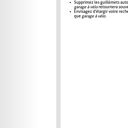
Supprimez les guillemets aut
garage à vélo
retournera souve
Envisagez d'élargir votre rec
que
garage à vélo
.