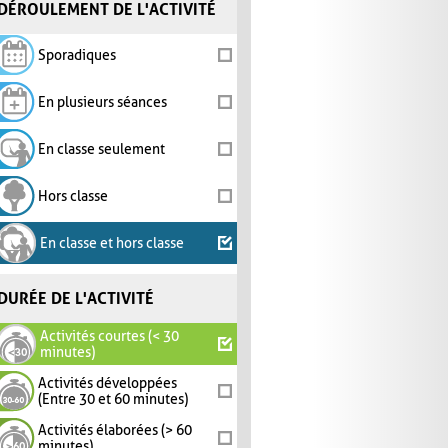
DÉROULEMENT DE L'ACTIVITÉ
Sporadiques
En plusieurs séances
En classe seulement
Hors classe
En classe et hors classe
DURÉE DE L'ACTIVITÉ
Activités courtes (< 30
minutes)
Activités développées
(Entre 30 et 60 minutes)
Activités élaborées (> 60
minutes)