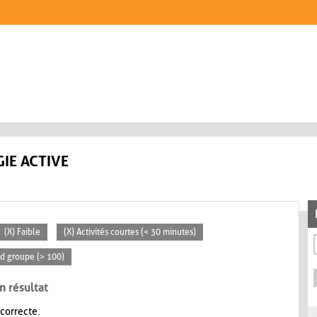
IE ACTIVE
(X) Faible
(X) Activités courtes (< 30 minutes)
nd groupe (> 100)
n résultat
 correcte.