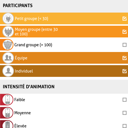
PARTICIPANTS
Petit groupe (< 30)
Moyen groupe (entre 30
et 100)
Grand groupe (> 100)
Équipe
Individuel
INTENSITÉ D'ANIMATION
Faible
Moyenne
Élevée