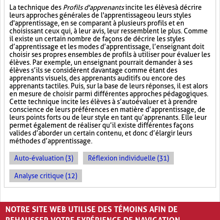
La technique des
Profils d'apprenants
incite les élèves à décrire
leurs approches générales de l'apprentissage ou leurs styles
d'apprentissage, en se comparant à plusieurs profils et en
choisissant ceux qui, à leur avis, leur ressemblent le plus. Comme
il existe un certain nombre de façons de décrire les styles
d’apprentissage et les modes d’apprentissage, l’enseignant doit
choisir ses propres ensembles de profils à utiliser pour évaluer les
élèves. Par exemple, un enseignant pourrait demander à ses
élèves s’ils se considèrent davantage comme étant des
apprenants visuels, des apprenants auditifs ou encore des
apprenants tactiles. Puis, sur la base de leurs réponses, il est alors
en mesure de choisir parmi différentes approches pédagogiques.
Cette technique incite les élèves à s’autoévaluer et à prendre
conscience de leurs préférences en matière d’apprentissage, de
leurs points forts ou de leur style en tant qu’apprenants. Elle leur
permet également de réaliser qu’il existe différentes façons
valides d’aborder un certain contenu, et donc d’élargir leurs
méthodes d’apprentissage.
Auto-évaluation (3)
Réflexion individuelle (31)
Analyse critique (12)
PAGES
NOTRE SITE WEB UTILISE DES TÉMOINS AFIN DE
«
‹
1
2
3