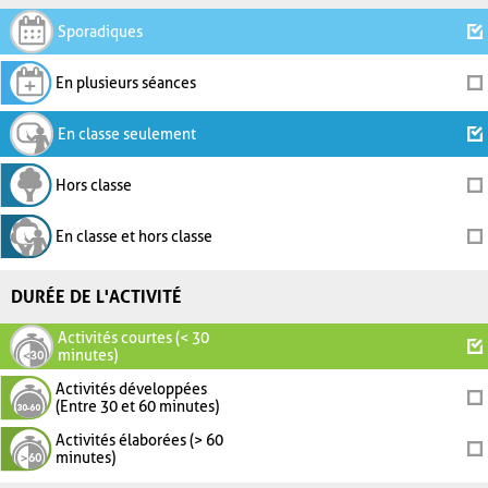
Sporadiques
En plusieurs séances
En classe seulement
Hors classe
En classe et hors classe
DURÉE DE L'ACTIVITÉ
Activités courtes (< 30
minutes)
Activités développées
(Entre 30 et 60 minutes)
Activités élaborées (> 60
minutes)