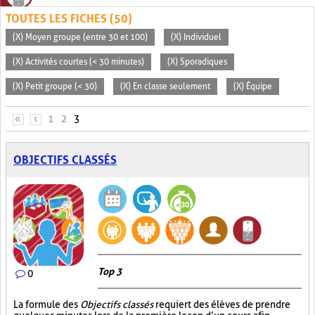
TOUTES LES FICHES (50)
(X) Moyen groupe (entre 30 et 100)
(X) Individuel
(X) Activités courtes (< 30 minutes)
(X) Sporadiques
(X) Petit groupe (< 30)
(X) En classe seulement
(X) Équipe
PAGES
«
‹
1
2
3
OBJECTIFS CLASSÉS
Top 3
0
La formule des
Objectifs classés
requiert des élèves de prendre