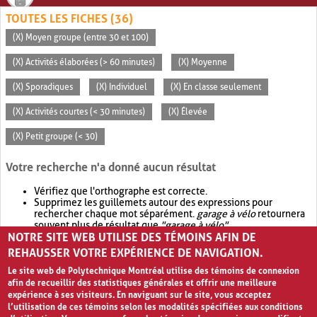
TOUTES LES FICHES (36)
(X) Moyen groupe (entre 30 et 100)
(X) Activités élaborées (> 60 minutes)
(X) Moyenne
(X) Sporadiques
(X) Individuel
(X) En classe seulement
(X) Activités courtes (< 30 minutes)
(X) Élevée
(X) Petit groupe (< 30)
Votre recherche n'a donné aucun résultat
Vérifiez que l'orthographe est correcte.
Supprimez les guillemets autour des expressions pour
rechercher chaque mot séparément.
garage à vélo
retournera
souvent plus de résultat que
"garage à vélo"
.
NOTRE SITE WEB UTILISE DES TÉMOINS AFIN DE
Envisagez d'élargir votre recherche avec
OR
.
garage OR vélo
retournera souvent plus de résultat que
garage à vélo
.
REHAUSSER VOTRE EXPÉRIENCE DE NAVIGATION.
Le site web de Polytechnique Montréal utilise des témoins de connexion
afin de recueillir des statistiques générales et offrir une meilleure
expérience à ses visiteurs. En naviguant sur le site, vous acceptez
l’utilisation de ces témoins selon les modalités spécifiées aux conditions