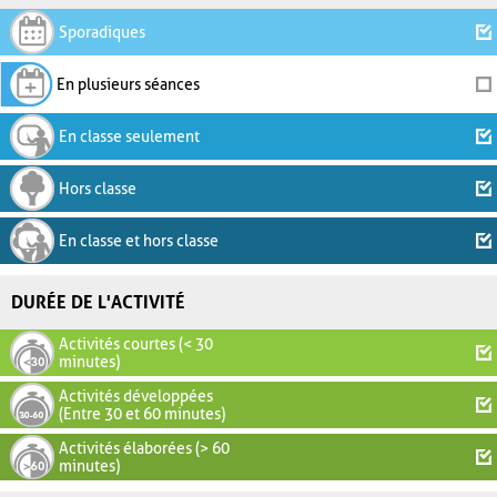
Sporadiques
En plusieurs séances
En classe seulement
Hors classe
En classe et hors classe
DURÉE DE L'ACTIVITÉ
Activités courtes (< 30
minutes)
Activités développées
(Entre 30 et 60 minutes)
Activités élaborées (> 60
minutes)