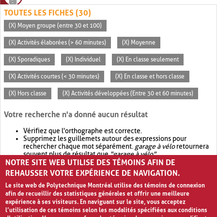
TOUTES LES FICHES (30)
(X) Moyen groupe (entre 30 et 100)
(X) Activités élaborées (> 60 minutes)
(X) Moyenne
(X) Sporadiques
(X) Individuel
(X) En classe seulement
(X) Activités courtes (< 30 minutes)
(X) En classe et hors classe
(X) Hors classe
(X) Activités développées (Entre 30 et 60 minutes)
Votre recherche n'a donné aucun résultat
Vérifiez que l'orthographe est correcte.
Supprimez les guillemets autour des expressions pour
rechercher chaque mot séparément.
garage à vélo
retournera
souvent plus de résultat que
"garage à vélo"
.
NOTRE SITE WEB UTILISE DES TÉMOINS AFIN DE
Envisagez d'élargir votre recherche avec
OR
.
garage OR vélo
retournera souvent plus de résultat que
garage à vélo
.
REHAUSSER VOTRE EXPÉRIENCE DE NAVIGATION.
Le site web de Polytechnique Montréal utilise des témoins de connexion
afin de recueillir des statistiques générales et offrir une meilleure
expérience à ses visiteurs. En naviguant sur le site, vous acceptez
l’utilisation de ces témoins selon les modalités spécifiées aux conditions