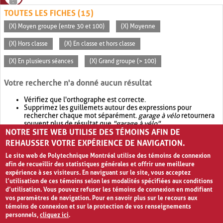
TOUTES LES FICHES (15)
(X) Moyen groupe (entre 30 et 100)
(X) Moyenne
(X) Hors classe
(X) En classe et hors classe
(X) En plusieurs séances
(X) Grand groupe (> 100)
Votre recherche n'a donné aucun résultat
Vérifiez que l'orthographe est correcte.
Supprimez les guillemets autour des expressions pour
rechercher chaque mot séparément.
garage à vélo
retournera
souvent plus de résultat que
"garage à vélo"
.
NOTRE SITE WEB UTILISE DES TÉMOINS AFIN DE
Envisagez d'élargir votre recherche avec
OR
.
garage OR vélo
retournera souvent plus de résultat que
garage à vélo
.
REHAUSSER VOTRE EXPÉRIENCE DE NAVIGATION.
Le site web de Polytechnique Montréal utilise des témoins de connexion
afin de recueillir des statistiques générales et offrir une meilleure
expérience à ses visiteurs. En naviguant sur le site, vous acceptez
l’utilisation de ces témoins selon les modalités spécifiées aux conditions
d’utilisation. Vous pouvez refuser les témoins de connexion en modifiant
vos paramètres de navigation. Pour en savoir plus sur le recours aux
témoins de connexion et sur la protection de vos renseignements
personnels,
cliquez ici
.
Avis de confidentialité et conditions d’utilisation