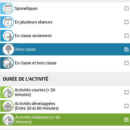
Sporadiques
En plusieurs séances
En classe seulement
Hors classe
En classe et hors classe
DURÉE DE L'ACTIVITÉ
Activités courtes (< 30
minutes)
Activités développées
(Entre 30 et 60 minutes)
Activités élaborées (> 60
minutes)