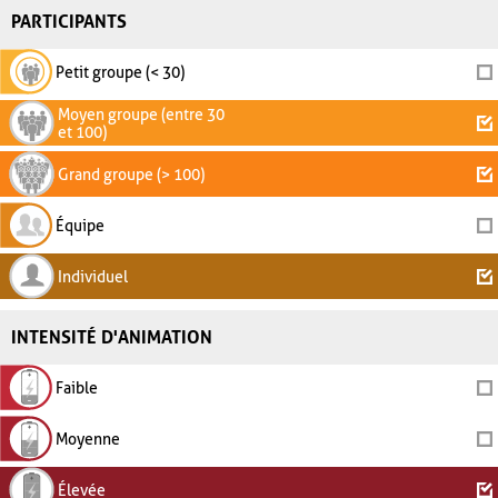
PARTICIPANTS
Petit groupe (< 30)
Moyen groupe (entre 30
et 100)
Grand groupe (> 100)
Équipe
Individuel
INTENSITÉ D'ANIMATION
Faible
Moyenne
Élevée