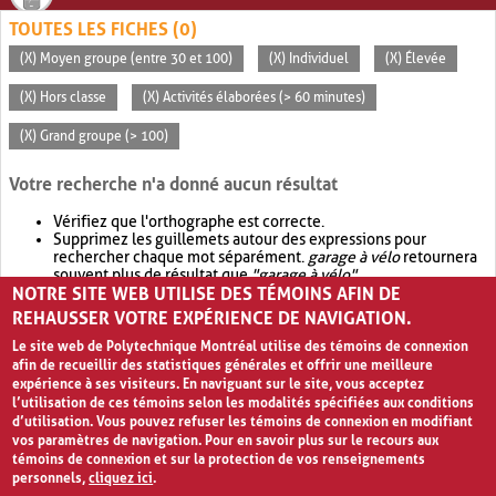
TOUTES LES FICHES (0)
(X) Moyen groupe (entre 30 et 100)
(X) Individuel
(X) Élevée
(X) Hors classe
(X) Activités élaborées (> 60 minutes)
(X) Grand groupe (> 100)
Votre recherche n'a donné aucun résultat
Vérifiez que l'orthographe est correcte.
Supprimez les guillemets autour des expressions pour
rechercher chaque mot séparément.
garage à vélo
retournera
souvent plus de résultat que
"garage à vélo"
.
NOTRE SITE WEB UTILISE DES TÉMOINS AFIN DE
Envisagez d'élargir votre recherche avec
OR
.
garage OR vélo
retournera souvent plus de résultat que
garage à vélo
.
REHAUSSER VOTRE EXPÉRIENCE DE NAVIGATION.
Le site web de Polytechnique Montréal utilise des témoins de connexion
afin de recueillir des statistiques générales et offrir une meilleure
expérience à ses visiteurs. En naviguant sur le site, vous acceptez
l’utilisation de ces témoins selon les modalités spécifiées aux conditions
d’utilisation. Vous pouvez refuser les témoins de connexion en modifiant
vos paramètres de navigation. Pour en savoir plus sur le recours aux
témoins de connexion et sur la protection de vos renseignements
personnels,
cliquez ici
.
Avis de confidentialité et conditions d’utilisation