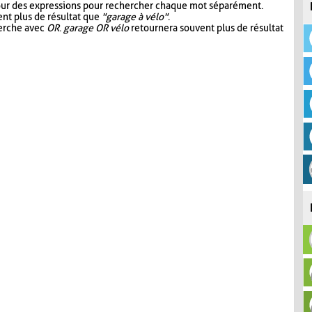
our des expressions pour rechercher chaque mot séparément.
nt plus de résultat que
"garage à vélo"
.
herche avec
OR
.
garage OR vélo
retournera souvent plus de résultat