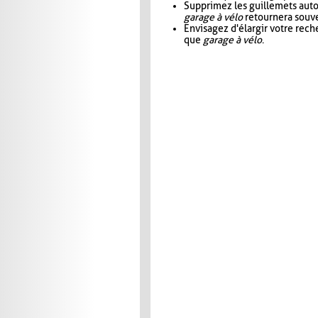
Supprimez les guillemets aut
garage à vélo
retournera souve
Envisagez d'élargir votre rec
que
garage à vélo
.