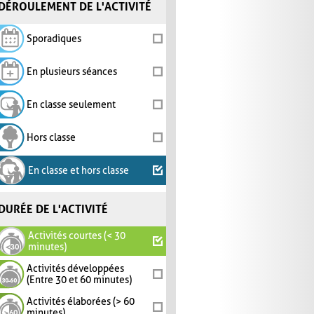
DÉROULEMENT DE L'ACTIVITÉ
Sporadiques
En plusieurs séances
En classe seulement
Hors classe
En classe et hors classe
DURÉE DE L'ACTIVITÉ
Activités courtes (< 30
minutes)
Activités développées
(Entre 30 et 60 minutes)
Activités élaborées (> 60
minutes)