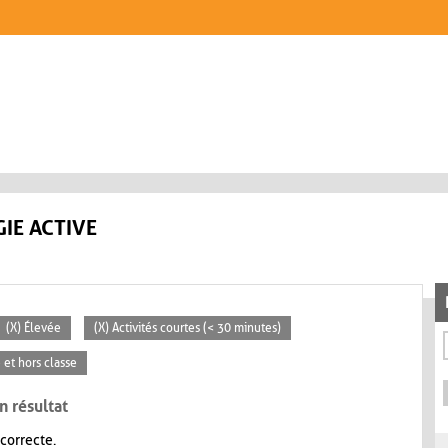
IE ACTIVE
(X) Élevée
(X) Activités courtes (< 30 minutes)
e et hors classe
n résultat
 correcte.