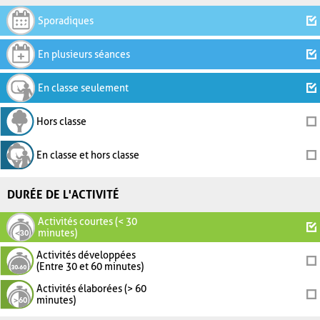
Sporadiques
En plusieurs séances
En classe seulement
Hors classe
En classe et hors classe
DURÉE DE L'ACTIVITÉ
Activités courtes (< 30
minutes)
Activités développées
(Entre 30 et 60 minutes)
Activités élaborées (> 60
minutes)