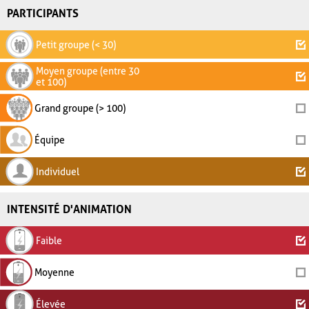
PARTICIPANTS
Petit groupe (< 30)
Moyen groupe (entre 30
et 100)
Grand groupe (> 100)
Équipe
Individuel
INTENSITÉ D'ANIMATION
Faible
Moyenne
Élevée