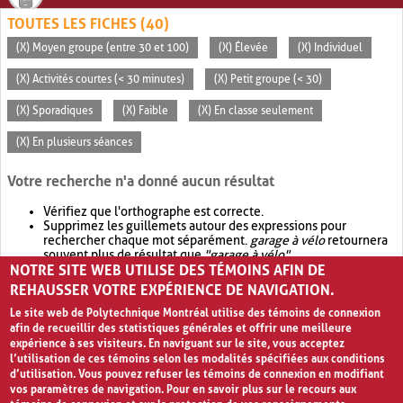
TOUTES LES FICHES (40)
(X) Moyen groupe (entre 30 et 100)
(X) Élevée
(X) Individuel
(X) Activités courtes (< 30 minutes)
(X) Petit groupe (< 30)
(X) Sporadiques
(X) Faible
(X) En classe seulement
(X) En plusieurs séances
Votre recherche n'a donné aucun résultat
Vérifiez que l'orthographe est correcte.
Supprimez les guillemets autour des expressions pour
rechercher chaque mot séparément.
garage à vélo
retournera
souvent plus de résultat que
"garage à vélo"
.
NOTRE SITE WEB UTILISE DES TÉMOINS AFIN DE
Envisagez d'élargir votre recherche avec
OR
.
garage OR vélo
retournera souvent plus de résultat que
garage à vélo
.
REHAUSSER VOTRE EXPÉRIENCE DE NAVIGATION.
Le site web de Polytechnique Montréal utilise des témoins de connexion
afin de recueillir des statistiques générales et offrir une meilleure
expérience à ses visiteurs. En naviguant sur le site, vous acceptez
l’utilisation de ces témoins selon les modalités spécifiées aux conditions
d’utilisation. Vous pouvez refuser les témoins de connexion en modifiant
vos paramètres de navigation. Pour en savoir plus sur le recours aux